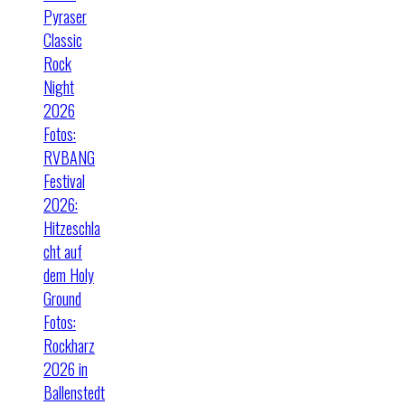
Pyraser
Classic
Rock
Night
2026
Fotos:
RVBANG
Festival
2026:
Hitzeschla
cht auf
dem Holy
Ground
Fotos:
Rockharz
2026 in
Ballenstedt