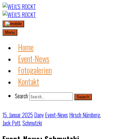
Skip
to
content
Menu
Home
Event-News
Fotogalerien
Kontakt
Search
Search
15. Januar 2025
Dany
Event-News
Hirsch Nürnberg
,
Jack Pott
,
Schmutzki
Event-News: Schmutzki –