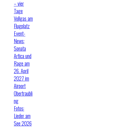
– vier
Tage
Vollgas am
Flugplatz
Event-
News:
Sonata
Artica und
Rage am
26. April
2027 im
Airport
Obertraubli
ng
Fotos:
Lieder am
See 2026