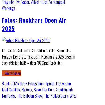
Tragedy
,
Tyr
,
Vader
,
Velvet Rush
,
Versengold
,
Warkings
Fotos: Rockharz Open Air
2025
Mittwoch: Glühender Auftakt unter der Sonne des
Harzes Der erste Tag beim Rockharz 2025 begann
buchstäblich heiß – über 36 Grad forderten
… weiterlesen
8. Juli 2025
Dany
Fotogalerien
Ignite
,
Lagwagon
,
Mad Caddies
,
Ryker's
,
Save The Core
,
Stadionpark
Nürnberg
,
The Baboon Show
,
The Hellacopters
,
Wizo