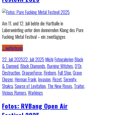
Am 11. und 12. Juli bebte die Harthalle in
Laberweinting unter dem donnernden Klang des Pure
Fucking Metal Festival – ein zweitägiges
… weiterlesen
22. Juli 2025
22. Juli 2025
Michi
Fotogalerien
Black
& Damned
,
Black Diamonds
,
Burning Witches
,
D’Or
,
Destruction
,
DragonForce
,
Fireborn
,
Full Stop
,
Grave
Digger
,
Herman Frank
,
Invasion
,
Rezet
,
Serenity
,
Shakra
,
Source of Levitation
,
The New Roses
,
Traitor
,
Vicious Rumors
,
Warkings
Fotos: RVBang Open Air
Festival 2025