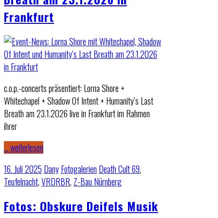
Frankfurt
c.o.p.-concerts präsentiert: Lorna Shore +
Whitechapel + Shadow Of Intent + Humanity’s Last
Breath am 23.1.2026 live in Frankfurt im Rahmen
ihrer
… weiterlesen
16. Juli 2025
Dany
Fotogalerien
Death Cult 69
,
Teufelnacht
,
VRDRBR
,
Z-Bau Nürnberg
Fotos: Obskure Deifels Musik