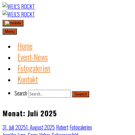
Skip
to
content
Menu
Home
Event-News
Fotogalerien
Kontakt
Search
Search
Monat:
Juli 2025
31. Juli 2025
1. August 2025
Robert
Fotogalerien