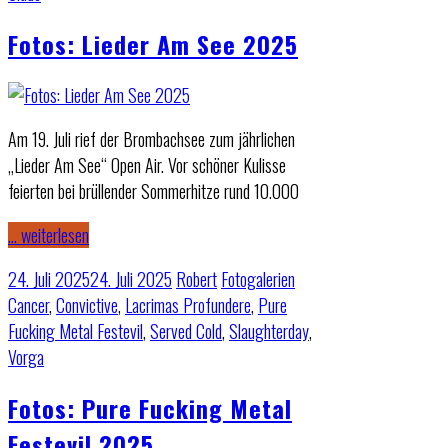
Fotos: Lieder Am See 2025
Am 19. Juli rief der Brombachsee zum jährlichen
„Lieder Am See“ Open Air. Vor schöner Kulisse
feierten bei brüllender Sommerhitze rund 10.000
… weiterlesen
24. Juli 2025
24. Juli 2025
Robert
Fotogalerien
Cancer
,
Convictive
,
Lacrimas Profundere
,
Pure
Fucking Metal Festevil
,
Served Cold
,
Slaughterday
,
Vorga
Fotos: Pure Fucking Metal
Festevil 2025