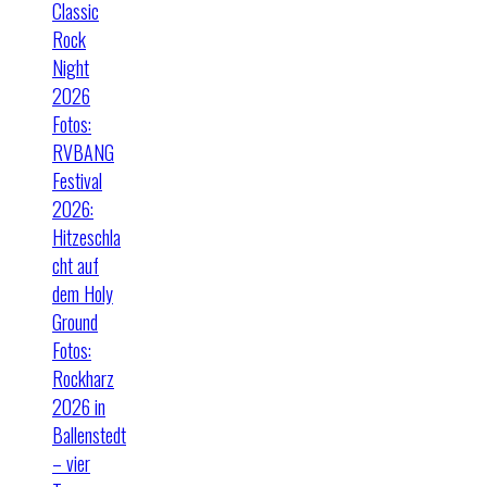
Classic
Rock
Night
2026
Fotos:
RVBANG
Festival
2026:
Hitzeschla
cht auf
dem Holy
Ground
Fotos:
Rockharz
2026 in
Ballenstedt
– vier