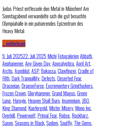
Judas Priest entfesseln den Metal in München! Am
Sonntagabend verwandelte sich die gut besuchte
Olympiahalle in ein pulsierendes Epizentrum des
Heavy Metal:
… weiterlesen
9. Juli 2025
22. Juli 2025
Michi
Fotogalerien
Abbath
,
Aephanemer
,
Any Given Day
,
Apocalyptica
,
April Art
,
Arctis
,
Asenblut
,
ASP
,
Bokassa
,
Clawfinger
,
Cradle of
Filth
,
Dark Tranquillity
,
Defects
,
Deserted Fear
,
Draconian
,
DragonForce
,
Excrementory Grindfuckers
,
Frozen Crown
,
Gloryhammer
,
Grand Magus
,
Green
Lung
,
Harpyie
,
Heaven Shall Burn
,
Insomnium
,
JBO
,
King Diamond
,
Kupfergold
,
Mister Misery
,
Mono Inc
,
Overkill
,
Powerwolf
,
Primal Fear
,
Robse
,
Rockharz
,
Saxon
,
Seasons in Black
,
Sodom
,
Soulfly
,
The Gems
,