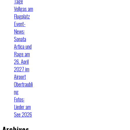
Tage
Vollgas am
Flugplatz
Event-
News:
Sonata
Artica und
Rage am
26. April
2027 im
Airport
Obertraubli
ng
Fotos:
Lieder am
See 2026
Archives