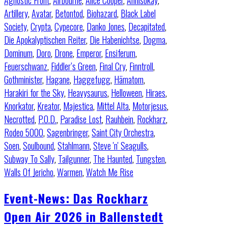
Agnostic Front
,
Airbourne
,
Alice Cooper
,
Annisokay
,
Artillery
,
Avatar
,
Betontod
,
Biohazard
,
Black Label
Society
,
Crypta
,
Cypecore
,
Danko Jones
,
Decapitated
,
Die Apokalyptischen Reiter
,
Die Habenichtse
,
Dogma
,
Dominum
,
Doro
,
Drone
,
Emperor
,
Ensiferum
,
Feuerschwanz
,
Fiddler’s Green
,
Final Cry
,
Finntroll
,
Gothminister
,
Hagane
,
Haggefugg
,
Hämatom
,
Harakiri for the Sky
,
Heavysaurus
,
Helloween
,
Hiraes
,
Knorkator
,
Kreator
,
Majestica
,
Mittel Alta
,
Motorjesus
,
Necrotted
,
P.O.D.
,
Paradise Lost
,
Rauhbein
,
Rockharz
,
Rodeo 5000
,
Sagenbringer
,
Saint City Orchestra
,
Soen
,
Soulbound
,
Stahlmann
,
Steve 'n' Seagulls
,
Subway To Sally
,
Tailgunner
,
The Haunted
,
Tungsten
,
Walls Of Jericho
,
Warmen
,
Watch Me Rise
Event-News: Das Rockharz
Open Air 2026 in Ballenstedt