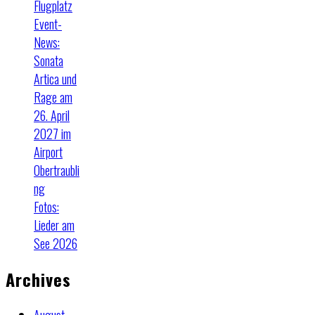
Flugplatz
Event-
News:
Sonata
Artica und
Rage am
26. April
2027 im
Airport
Obertraubli
ng
Fotos:
Lieder am
See 2026
Archives