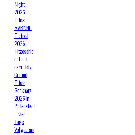
Night
2026
Fotos:
RVBANG
Festival
2026:
Hitzeschla
cht auf
dem Holy
Ground
Fotos:
Rockharz
2026 in
Ballenstedt
– vier
Tage
Vollgas am