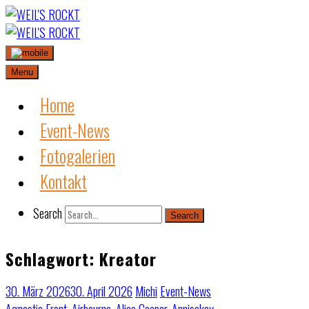
Skip
to
content
Menu
Home
Event-News
Fotogalerien
Kontakt
Search
Search
Schlagwort:
Kreator
30. März 2026
30. April 2026
Michi
Event-News