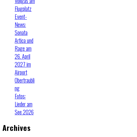
Vollgas am
Flugplatz
Event-
News:
Sonata
Artica und
Rage am
26. April
2027 im
Airport
Obertraubli
ng
Fotos:
Lieder am
See 2026
Archives