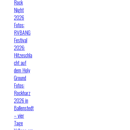
Rock
Night
2026
Fotos:
RVBANG
Festival
2026:
Hitzeschla
cht auf
dem Holy
Ground
Fotos:
Rockharz
2026 in
Ballenstedt
– vier
Tage