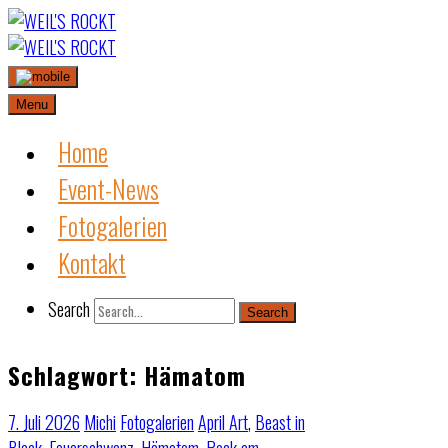
Skip
to
content
Menu
Home
Event-News
Fotogalerien
Kontakt
Search
Search
Schlagwort:
Hämatom
7. Juli 2026
Michi
Fotogalerien
April Art
,
Beast in