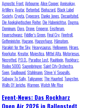
Agnostic Front
,
Airbourne
,
Alice Cooper
,
Annisokay
,
Artillery
,
Avatar
,
Betontod
,
Biohazard
,
Black Label
Society
,
Crypta
,
Cypecore
,
Danko Jones
,
Decapitated
,
Die Apokalyptischen Reiter
,
Die Habenichtse
,
Dogma
,
Dominum
,
Doro
,
Drone
,
Emperor
,
Ensiferum
,
Feuerschwanz
,
Fiddler’s Green
,
Final Cry
,
Finntroll
,
Gothminister
,
Hagane
,
Haggefugg
,
Hämatom
,
Harakiri for the Sky
,
Heavysaurus
,
Helloween
,
Hiraes
,
Knorkator
,
Kreator
,
Majestica
,
Mittel Alta
,
Motorjesus
,
Necrotted
,
P.O.D.
,
Paradise Lost
,
Rauhbein
,
Rockharz
,
Rodeo 5000
,
Sagenbringer
,
Saint City Orchestra
,
Soen
,
Soulbound
,
Stahlmann
,
Steve 'n' Seagulls
,
Subway To Sally
,
Tailgunner
,
The Haunted
,
Tungsten
,
Walls Of Jericho
,
Warmen
,
Watch Me Rise
Event-News: Das Rockharz
Open Air 2026 in Ballenstedt