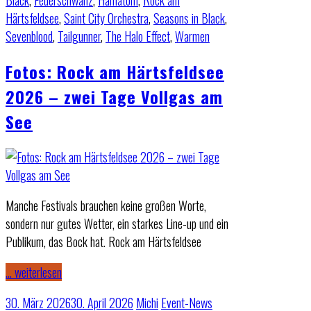
Black
,
Feuerschwanz
,
Hämatom
,
Rock am
Härtsfeldsee
,
Saint City Orchestra
,
Seasons in Black
,
Sevenblood
,
Tailgunner
,
The Halo Effect
,
Warmen
Fotos: Rock am Härtsfeldsee
2026 – zwei Tage Vollgas am
See
Manche Festivals brauchen keine großen Worte,
sondern nur gutes Wetter, ein starkes Line-up und ein
Publikum, das Bock hat. Rock am Härtsfeldsee
… weiterlesen
30. März 2026
30. April 2026
Michi
Event-News