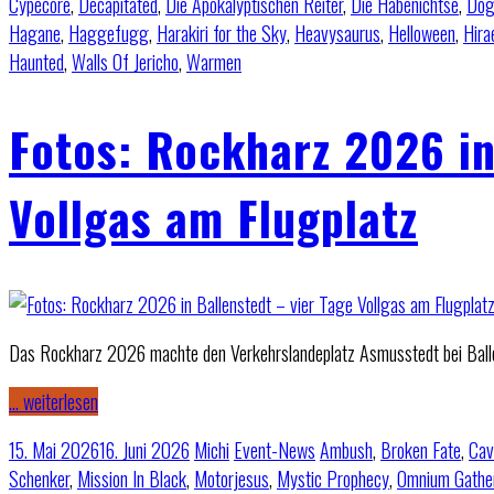
Cypecore
,
Decapitated
,
Die Apokalyptischen Reiter
,
Die Habenichtse
,
Do
Hagane
,
Haggefugg
,
Harakiri for the Sky
,
Heavysaurus
,
Helloween
,
Hira
Haunted
,
Walls Of Jericho
,
Warmen
Fotos: Rockharz 2026 in
Vollgas am Flugplatz
Das Rockharz 2026 machte den Verkehrslandeplatz Asmusstedt bei Ballens
… weiterlesen
15. Mai 2026
16. Juni 2026
Michi
Event-News
Ambush
,
Broken Fate
,
Cav
Schenker
,
Mission In Black
,
Motorjesus
,
Mystic Prophecy
,
Omnium Gathe