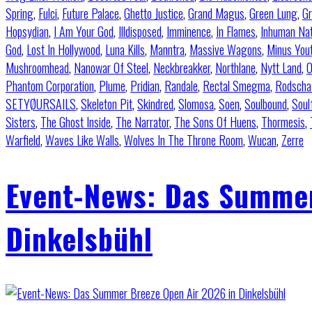
Spring
,
Fulci
,
Future Palace
,
Ghetto Justice
,
Grand Magus
,
Green Lung
,
Gr
Hopsydian
,
I Am Your God
,
Illdisposed
,
Imminence
,
In Flames
,
Inhuman Na
God
,
Lost In Hollywood
,
Luna Kills
,
Manntra
,
Massive Wagons
,
Minus You
Mushroomhead
,
Nanowar Of Steel
,
Neckbreakker
,
Northlane
,
Nytt Land
,
O
Phantom Corporation
,
Plume
,
Pridian
,
Randale
,
Rectal Smegma
,
Rodscha
SETYØURSAILS
,
Skeleton Pit
,
Skindred
,
Slomosa
,
Soen
,
Soulbound
,
Soul
Sisters
,
The Ghost Inside
,
The Narrator
,
The Sons Of Huens
,
Thormesis
,
Warfield
,
Waves Like Walls
,
Wolves In The Throne Room
,
Wucan
,
Zerre
Event-News: Das Summer
Dinkelsbühl