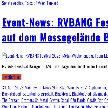
Sonata Arctica
,
Tales of Valor
,
Tankard
Event-News: RVBANG Fes
auf dem Messegelände B
RVBANG Festival Balingen 2026 – drei Tage, drei Headliner Im Juli wird e
… weiterlesen
30. April 2026
Michi
Event-News
200 Stab Wounds
,
802
,
Aephanemer
,
Backstabbed
,
Betontod
,
Bizarrekult
,
Blackbraid
,
Blacktoothed
,
Blasmusik
The Scream
,
Brothers Of Metal
,
Brymir
,
Cabal
,
Cân Bardd
,
Castle Rat
,
C
Weg Einer Freiheit
,
Deserted Fear
,
Dethroned
,
Die Habenichtse
,
Eisbreche