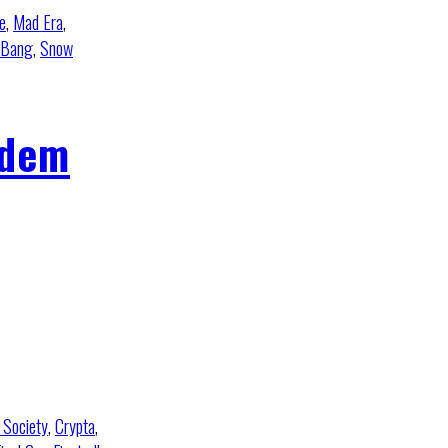
e
,
Mad Era
,
Bang
,
Snow
 dem
 Society
,
Crypta
,