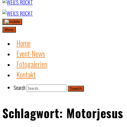
Skip
to
content
Menu
Home
Event-News
Fotogalerien
Kontakt
Search
Search
Schlagwort:
Motorjesus