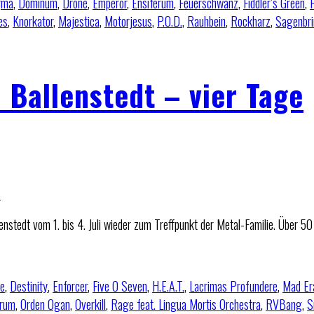
gma
,
Dominum
,
Drone
,
Emperor
,
Ensiferum
,
Feuerschwanz
,
Fiddler’s Green
,
F
es
,
Knorkator
,
Majestica
,
Motorjesus
,
P.O.D.
,
Rauhbein
,
Rockharz
,
Sagenbri
 Ballenstedt – vier Tage
tedt vom 1. bis 4. Juli wieder zum Treffpunkt der Metal-Familie. Über 5
e
,
Destinity
,
Enforcer
,
Five O Seven
,
H.E.A.T.
,
Lacrimas Profundere
,
Mad Er
rum
,
Orden Ogan
,
Overkill
,
Rage feat. Lingua Mortis Orchestra
,
RVBang
,
S