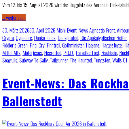
Vom 12. bis 15. August 2026 wird der Flugplatz des Aeroclub Dinkelsb
… weiterlesen
30. März 2026
30. April 2026
Michi
Event-News
Agnostic Front
,
Airbou
Crypta
,
Cypecore
,
Danko Jones
,
Decapitated
,
Die Apokalyptischen Reiter
,
Fiddler’s Green
,
Final Cry
,
Finntroll
,
Gothminister
,
Hagane
,
Haggefugg
,
H
Mittel Alta
,
Motorjesus
,
Necrotted
,
P.O.D.
,
Paradise Lost
,
Rauhbein
,
Rock
Seagulls
,
Subway To Sally
,
Tailgunner
,
The Haunted
,
Tungsten
,
Walls Of 
Event-News: Das Rockha
Ballenstedt