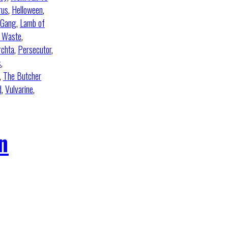
rus
,
Helloween
,
 Gang
,
Lamb of
l Waste
,
rchta
,
Persecutor
,
s
,
,
The Butcher
d
,
Vulvarine
,
n