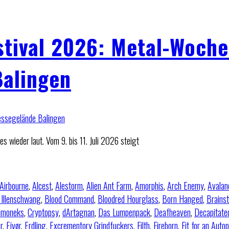
tival 2026: Metal-Woch
alingen
s wieder laut. Vom 9. bis 11. Juli 2026 steigt
Airbourne
,
Alcest
,
Alestorm
,
Alien Ant Farm
,
Amorphis
,
Arch Enemy
,
Avalan
 Illenschwang
,
Blood Command
,
Bloodred Hourglass
,
Born Hanged
,
Brains
hmoneks
,
Cryptopsy
,
dArtagnan
,
Das Lumpenpack
,
Deafheaven
,
Decapitate
r
,
Eivør
,
Erdling
,
Excrementory Grindfuckers
,
Filth
,
Fireborn
,
Fit for an Auto