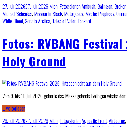
27. Juli 2026
27. Juli 2026
Michi
Fotogalerien
Ambush
,
Balingen
,
Broken
Michael Schenker
,
Mission In Black
,
Motorjesus
,
Mystic Prophecy
,
Omniu
White Blood
,
Sonata Arctica
,
Tales of Valor
,
Tankard
Fotos: RVBANG Festival
Holy Ground
Vom 9. bis 11. Juli 2026 gehörte das Messegelände Balingen wieder dem
… weiterlesen
26. Juli 2026
27. Juli 2026
Michi
Fotogalerien
Agnostic Front
,
Airbourne
,