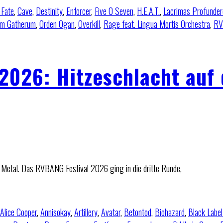
 Fate
,
Cave
,
Destinity
,
Enforcer
,
Five O Seven
,
H.E.A.T.
,
Lacrimas Profunder
m Gatherum
,
Orden Ogan
,
Overkill
,
Rage feat. Lingua Mortis Orchestra
,
RV
 2026: Hitzeschlacht auf
 Metal. Das RVBANG Festival 2026 ging in die dritte Runde,
Alice Cooper
,
Annisokay
,
Artillery
,
Avatar
,
Betontod
,
Biohazard
,
Black Label