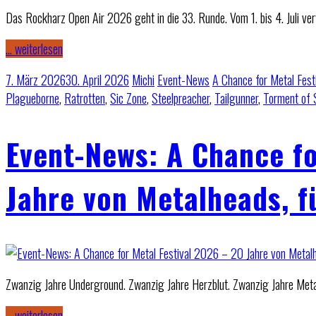
Das Rockharz Open Air 2026 geht in die 33. Runde. Vom 1. bis 4. Juli ver
… weiterlesen
7. März 2026
30. April 2026
Michi
Event-News
A Chance for Metal Fest
Plagueborne
,
Ratrotten
,
Sic Zone
,
Steelpreacher
,
Tailgunner
,
Torment of 
Event-News: A Chance fo
Jahre von Metalheads, f
Zwanzig Jahre Underground. Zwanzig Jahre Herzblut. Zwanzig Jahre Metal,
… weiterlesen