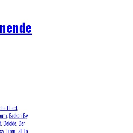
enende
che Effect
,
torm
,
Broken By
d
,
Deicide
,
Der
psy
,
From Fall To