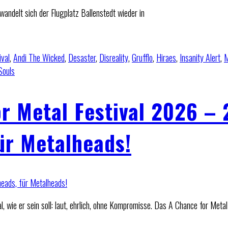
wandelt sich der Flugplatz Ballenstedt wieder in
ival
,
Andi The Wicked
,
Desaster
,
Disreality
,
Grufflo
,
Hiraes
,
Insanity Alert
,
M
Souls
r Metal Festival 2026 – 
ür Metalheads!
 wie er sein soll: laut, ehrlich, ohne Kompromisse. Das A Chance for Metal