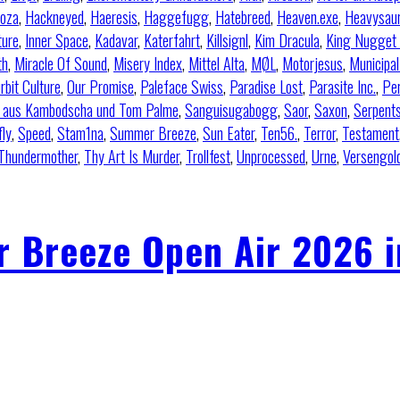
oza
,
Hackneyed
,
Haeresis
,
Haggefugg
,
Hatebreed
,
Heaven.exe
,
Heavysau
ture
,
Inner Space
,
Kadavar
,
Katerfahrt
,
Killsignl
,
Kim Dracula
,
King Nugget
th
,
Miracle Of Sound
,
Misery Index
,
Mittel Alta
,
MØL
,
Motorjesus
,
Municipa
rbit Culture
,
Our Promise
,
Paleface Swiss
,
Paradise Lost
,
Parasite Inc.
,
Pe
 aus Kambodscha und Tom Palme
,
Sanguisugabogg
,
Saor
,
Saxon
,
Serpent
fly
,
Speed
,
Stam1na
,
Summer Breeze
,
Sun Eater
,
Ten56.
,
Terror
,
Testament
Thundermother
,
Thy Art Is Murder
,
Trollfest
,
Unprocessed
,
Urne
,
Versengol
 Breeze Open Air 2026 i