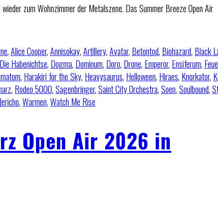
ühl wieder zum Wohnzimmer der Metalszene. Das Summer Breeze Open Air
rne
,
Alice Cooper
,
Annisokay
,
Artillery
,
Avatar
,
Betontod
,
Biohazard
,
Black L
Die Habenichtse
,
Dogma
,
Dominum
,
Doro
,
Drone
,
Emperor
,
Ensiferum
,
Feu
ämatom
,
Harakiri for the Sky
,
Heavysaurus
,
Helloween
,
Hiraes
,
Knorkator
,
K
harz
,
Rodeo 5000
,
Sagenbringer
,
Saint City Orchestra
,
Soen
,
Soulbound
,
S
Jericho
,
Warmen
,
Watch Me Rise
rz Open Air 2026 in