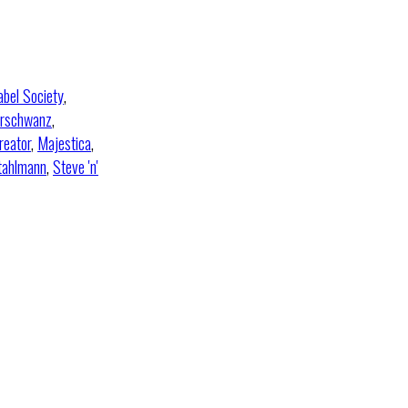
abel Society
,
erschwanz
,
reator
,
Majestica
,
tahlmann
,
Steve 'n'