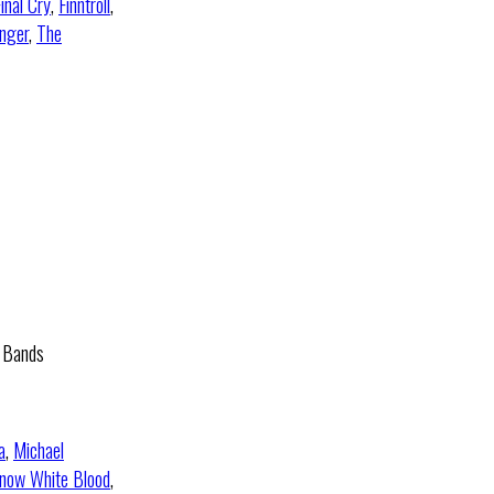
inal Cry
,
Finntroll
,
nger
,
The
0 Bands
a
,
Michael
now White Blood
,