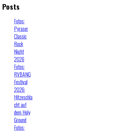
Posts
Fotos:
Pyraser
Classic
Rock
Night
2026
Fotos:
RVBANG
Festival
2026:
Hitzeschla
cht auf
dem Holy
Ground
Fotos: