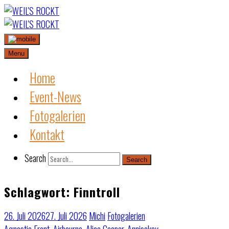
Skip
to
content
Menu
Home
Event-News
Fotogalerien
Kontakt
Search
Search
Schlagwort:
Finntroll
26. Juli 2026
27. Juli 2026
Michi
Fotogalerien