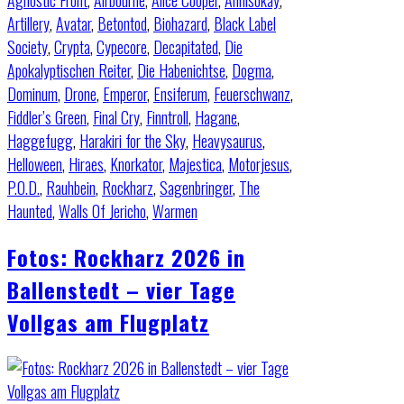
Agnostic Front
,
Airbourne
,
Alice Cooper
,
Annisokay
,
Artillery
,
Avatar
,
Betontod
,
Biohazard
,
Black Label
Society
,
Crypta
,
Cypecore
,
Decapitated
,
Die
Apokalyptischen Reiter
,
Die Habenichtse
,
Dogma
,
Dominum
,
Drone
,
Emperor
,
Ensiferum
,
Feuerschwanz
,
Fiddler’s Green
,
Final Cry
,
Finntroll
,
Hagane
,
Haggefugg
,
Harakiri for the Sky
,
Heavysaurus
,
Helloween
,
Hiraes
,
Knorkator
,
Majestica
,
Motorjesus
,
P.O.D.
,
Rauhbein
,
Rockharz
,
Sagenbringer
,
The
Haunted
,
Walls Of Jericho
,
Warmen
Fotos: Rockharz 2026 in
Ballenstedt – vier Tage
Vollgas am Flugplatz