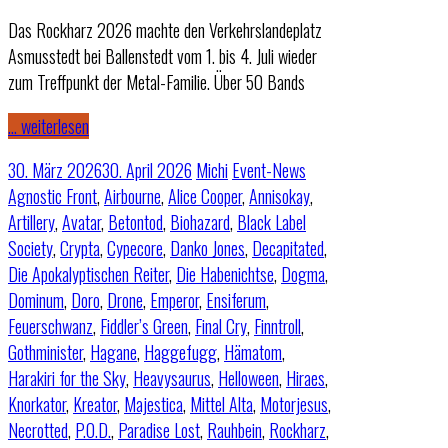
Das Rockharz 2026 machte den Verkehrslandeplatz
Asmusstedt bei Ballenstedt vom 1. bis 4. Juli wieder
zum Treffpunkt der Metal-Familie. Über 50 Bands
… weiterlesen
30. März 2026
30. April 2026
Michi
Event-News
Agnostic Front
,
Airbourne
,
Alice Cooper
,
Annisokay
,
Artillery
,
Avatar
,
Betontod
,
Biohazard
,
Black Label
Society
,
Crypta
,
Cypecore
,
Danko Jones
,
Decapitated
,
Die Apokalyptischen Reiter
,
Die Habenichtse
,
Dogma
,
Dominum
,
Doro
,
Drone
,
Emperor
,
Ensiferum
,
Feuerschwanz
,
Fiddler’s Green
,
Final Cry
,
Finntroll
,
Gothminister
,
Hagane
,
Haggefugg
,
Hämatom
,
Harakiri for the Sky
,
Heavysaurus
,
Helloween
,
Hiraes
,
Knorkator
,
Kreator
,
Majestica
,
Mittel Alta
,
Motorjesus
,
Necrotted
,
P.O.D.
,
Paradise Lost
,
Rauhbein
,
Rockharz
,