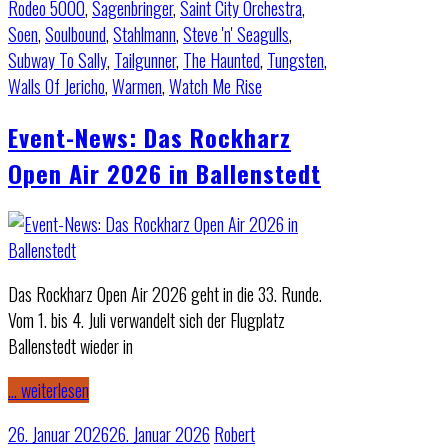
Rodeo 5000
,
Sagenbringer
,
Saint City Orchestra
,
Soen
,
Soulbound
,
Stahlmann
,
Steve 'n' Seagulls
,
Subway To Sally
,
Tailgunner
,
The Haunted
,
Tungsten
,
Walls Of Jericho
,
Warmen
,
Watch Me Rise
Event-News: Das Rockharz
Open Air 2026 in Ballenstedt
Das Rockharz Open Air 2026 geht in die 33. Runde.
Vom 1. bis 4. Juli verwandelt sich der Flugplatz
Ballenstedt wieder in
… weiterlesen
26. Januar 2026
26. Januar 2026
Robert