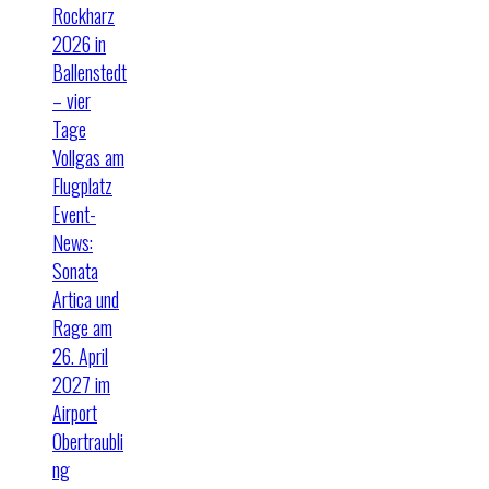
Rockharz
2026 in
Ballenstedt
– vier
Tage
Vollgas am
Flugplatz
Event-
News:
Sonata
Artica und
Rage am
26. April
2027 im
Airport
Obertraubli
ng