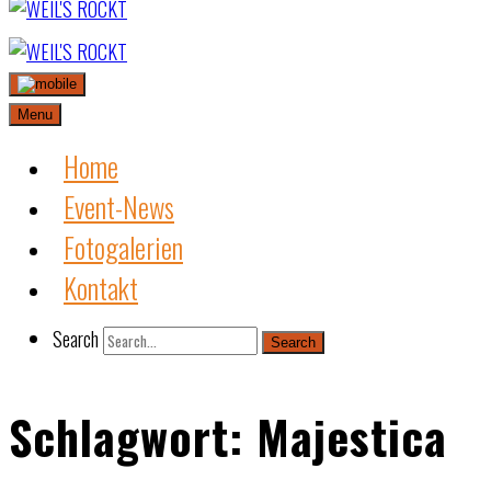
Skip
to
content
Menu
Home
Event-News
Fotogalerien
Kontakt
Search
Search
Schlagwort:
Majestica