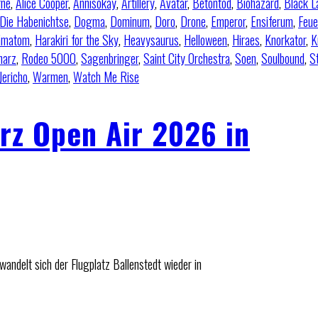
rne
,
Alice Cooper
,
Annisokay
,
Artillery
,
Avatar
,
Betontod
,
Biohazard
,
Black L
Die Habenichtse
,
Dogma
,
Dominum
,
Doro
,
Drone
,
Emperor
,
Ensiferum
,
Feu
ämatom
,
Harakiri for the Sky
,
Heavysaurus
,
Helloween
,
Hiraes
,
Knorkator
,
K
harz
,
Rodeo 5000
,
Sagenbringer
,
Saint City Orchestra
,
Soen
,
Soulbound
,
S
Jericho
,
Warmen
,
Watch Me Rise
rz Open Air 2026 in
wandelt sich der Flugplatz Ballenstedt wieder in