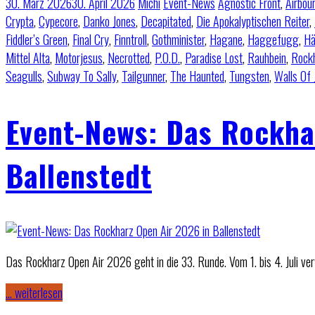
30. März 2026
30. April 2026
Michi
Event-News
Agnostic Front
,
Airbou
Crypta
,
Cypecore
,
Danko Jones
,
Decapitated
,
Die Apokalyptischen Reiter
,
Fiddler’s Green
,
Final Cry
,
Finntroll
,
Gothminister
,
Hagane
,
Haggefugg
,
H
Mittel Alta
,
Motorjesus
,
Necrotted
,
P.O.D.
,
Paradise Lost
,
Rauhbein
,
Rock
Seagulls
,
Subway To Sally
,
Tailgunner
,
The Haunted
,
Tungsten
,
Walls Of 
Event-News: Das Rockha
Ballenstedt
Das Rockharz Open Air 2026 geht in die 33. Runde. Vom 1. bis 4. Juli ver
… weiterlesen