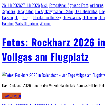
26. Juli 2026
27. Juli 2026
Michi
Fotogalerien
Agnostic Front
,
Airbourne
,
Cypecore
,
Decapitated
,
Die Apokalyptischen Reiter
,
Die Habenichtse
,
Do
Hagane
,
Haggefugg
,
Harakiri for the Sky
,
Heavysaurus
,
Helloween
,
Hira
Haunted
,
Walls Of Jericho
,
Warmen
Fotos: Rockharz 2026 in
Vollgas am Flugplatz
Das Rockharz 2026 machte den Verkehrslandeplatz Asmusstedt bei Ballens
… weiterlesen