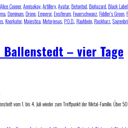
Alice Cooper
,
Annisokay
,
Artillery
,
Avatar
,
Betontod
,
Biohazard
,
Black Label
gma
,
Dominum
,
Drone
,
Emperor
,
Ensiferum
,
Feuerschwanz
,
Fiddler’s Green
,
F
es
,
Knorkator
,
Majestica
,
Motorjesus
,
P.O.D.
,
Rauhbein
,
Rockharz
,
Sagenbri
 Ballenstedt – vier Tage
tedt vom 1. bis 4. Juli wieder zum Treffpunkt der Metal-Familie. Über 5