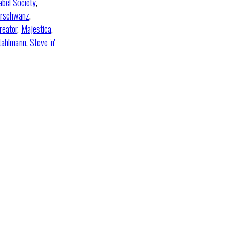
abel Society
,
erschwanz
,
reator
,
Majestica
,
tahlmann
,
Steve 'n'