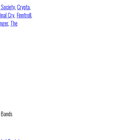
 Society
,
Crypta
,
inal Cry
,
Finntroll
,
nger
,
The
0 Bands