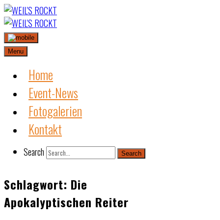
Skip
to
content
Menu
Home
Event-News
Fotogalerien
Kontakt
Search
Search
Schlagwort:
Die
Apokalyptischen Reiter