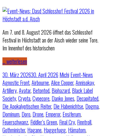
Am 7. und 8. August 2026 öffnet das Schlosshof
Festival in Höchstadt an der Aisch wieder seine Tore.
Im Innenhof des historischen
… weiterlesen
30. März 2026
30. April 2026
Michi
Event-News
Agnostic Front
,
Airbourne
,
Alice Cooper
,
Annisokay
,
Artillery
,
Avatar
,
Betontod
,
Biohazard
,
Black Label
Society
,
Crypta
,
Cypecore
,
Danko Jones
,
Decapitated
,
Die Apokalyptischen Reiter
,
Die Habenichtse
,
Dogma
,
Dominum
,
Doro
,
Drone
,
Emperor
,
Ensiferum
,
Feuerschwanz
,
Fiddler’s Green
,
Final Cry
,
Finntroll
,
Gothminister
,
Hagane
,
Haggefugg
,
Hämatom
,