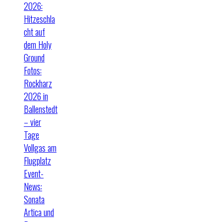
2026:
Hitzeschla
cht auf
dem Holy
Ground
Fotos:
Rockharz
2026 in
Ballenstedt
– vier
Tage
Vollgas am
Flugplatz
Event-
News:
Sonata
Artica und