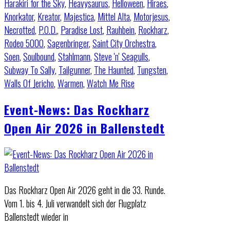
Harakiri for the Sky
,
Heavysaurus
,
Helloween
,
Hiraes
,
Knorkator
,
Kreator
,
Majestica
,
Mittel Alta
,
Motorjesus
,
Necrotted
,
P.O.D.
,
Paradise Lost
,
Rauhbein
,
Rockharz
,
Rodeo 5000
,
Sagenbringer
,
Saint City Orchestra
,
Soen
,
Soulbound
,
Stahlmann
,
Steve 'n' Seagulls
,
Subway To Sally
,
Tailgunner
,
The Haunted
,
Tungsten
,
Walls Of Jericho
,
Warmen
,
Watch Me Rise
Event-News: Das Rockharz
Open Air 2026 in Ballenstedt
Das Rockharz Open Air 2026 geht in die 33. Runde.
Vom 1. bis 4. Juli verwandelt sich der Flugplatz
Ballenstedt wieder in