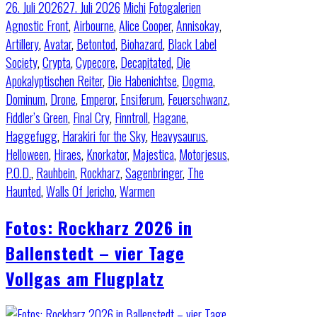
26. Juli 2026
27. Juli 2026
Michi
Fotogalerien
Agnostic Front
,
Airbourne
,
Alice Cooper
,
Annisokay
,
Artillery
,
Avatar
,
Betontod
,
Biohazard
,
Black Label
Society
,
Crypta
,
Cypecore
,
Decapitated
,
Die
Apokalyptischen Reiter
,
Die Habenichtse
,
Dogma
,
Dominum
,
Drone
,
Emperor
,
Ensiferum
,
Feuerschwanz
,
Fiddler’s Green
,
Final Cry
,
Finntroll
,
Hagane
,
Haggefugg
,
Harakiri for the Sky
,
Heavysaurus
,
Helloween
,
Hiraes
,
Knorkator
,
Majestica
,
Motorjesus
,
P.O.D.
,
Rauhbein
,
Rockharz
,
Sagenbringer
,
The
Haunted
,
Walls Of Jericho
,
Warmen
Fotos: Rockharz 2026 in
Ballenstedt – vier Tage
Vollgas am Flugplatz