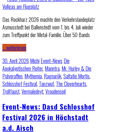
Das Rockharz 2026 machte den Verkehrslandeplatz
Asmusstedt bei Ballenstedt vom 1. bis 4. Juli wieder
zum Treffpunkt der Metal-Familie. Über 50 Bands
… weiterlesen
30. April 2026
Michi
Event-News
Die
Apokalyptischen Reiter
,
Manntra
,
Mr. Hurley & Die
Pulveraffen
,
Mythemia
,
Ragnarök
,
Saltatio Mortis
,
Schlosshof Festival
,
Tanzwut
,
The Cloverhearts
,
Trollfaust
,
Vermaledeyt
,
Vroudenspil
Event-News: Dasd Schlosshof
Festival 2026 in Höchstadt
a.d. Aisch