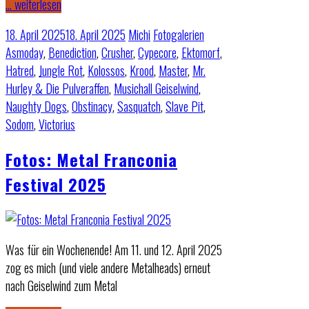
… weiterlesen
18. April 2025
18. April 2025
Michi
Fotogalerien
Asmoday
,
Benediction
,
Crusher
,
Cypecore
,
Ektomorf
,
Hatred
,
Jungle Rot
,
Kolossos
,
Krood
,
Master
,
Mr.
Hurley & Die Pulveraffen
,
Musichall Geiselwind
,
Naughty Dogs
,
Obstinacy
,
Sasquatch
,
Slave Pit
,
Sodom
,
Victorius
Fotos: Metal Franconia
Festival 2025
Was für ein Wochenende! Am 11. und 12. April 2025
zog es mich (und viele andere Metalheads) erneut
nach Geiselwind zum Metal