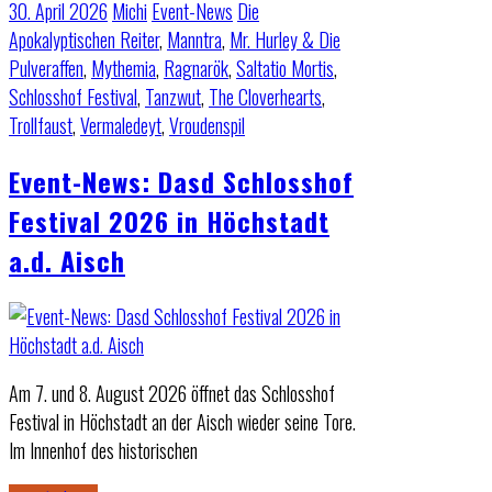
30. April 2026
Michi
Event-News
Die
Apokalyptischen Reiter
,
Manntra
,
Mr. Hurley & Die
Pulveraffen
,
Mythemia
,
Ragnarök
,
Saltatio Mortis
,
Schlosshof Festival
,
Tanzwut
,
The Cloverhearts
,
Trollfaust
,
Vermaledeyt
,
Vroudenspil
Event-News: Dasd Schlosshof
Festival 2026 in Höchstadt
a.d. Aisch
Am 7. und 8. August 2026 öffnet das Schlosshof
Festival in Höchstadt an der Aisch wieder seine Tore.
Im Innenhof des historischen