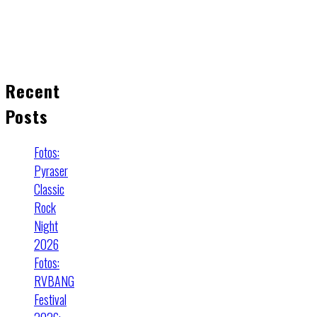
Recent
Posts
Fotos:
Pyraser
Classic
Rock
Night
2026
Fotos:
RVBANG
Festival