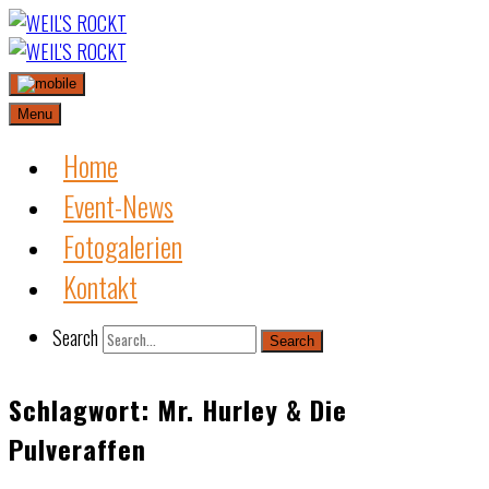
Skip
to
content
Menu
Home
Event-News
Fotogalerien
Kontakt
Search
Search
Schlagwort:
Mr. Hurley & Die
Pulveraffen