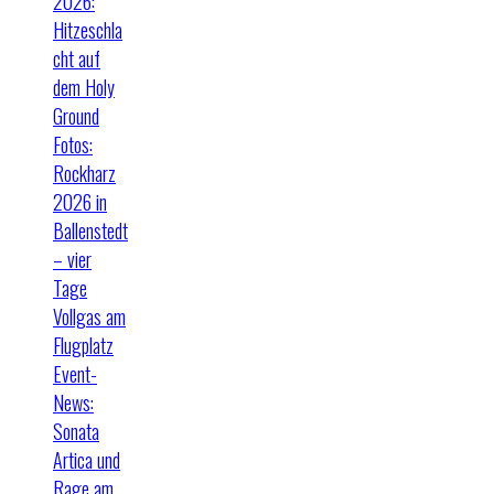
2026:
Hitzeschla
cht auf
dem Holy
Ground
Fotos:
Rockharz
2026 in
Ballenstedt
– vier
Tage
Vollgas am
Flugplatz
Event-
News:
Sonata
Artica und
Rage am