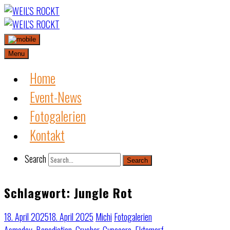
Skip
to
content
Menu
Home
Event-News
Fotogalerien
Kontakt
Search
Search
Schlagwort:
Jungle Rot
18. April 2025
18. April 2025
Michi
Fotogalerien