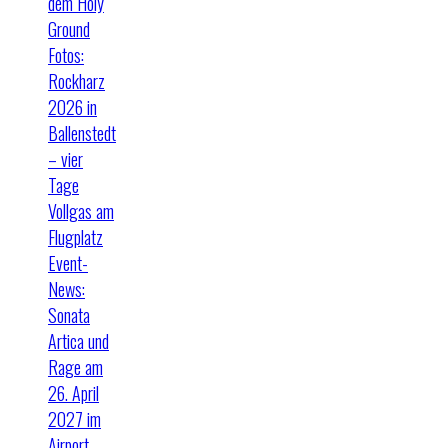
dem Holy
Ground
Fotos:
Rockharz
2026 in
Ballenstedt
– vier
Tage
Vollgas am
Flugplatz
Event-
News:
Sonata
Artica und
Rage am
26. April
2027 im
Airport