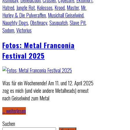
Asmoday
,
Benediction
,
Crusher
,
Cypecore
,
Ektomorf
,
Hatred
,
Jungle Rot
,
Kolossos
,
Krood
,
Master
,
Mr.
Hurley & Die Pulveraffen
,
Musichall Geiselwind
,
Naughty Dogs
,
Obstinacy
,
Sasquatch
,
Slave Pit
,
Sodom
,
Victorius
Fotos: Metal Franconia
Festival 2025
Was für ein Wochenende! Am 11. und 12. April 2025
zog es mich (und viele andere Metalheads) erneut
nach Geiselwind zum Metal
… weiterlesen
Suchen