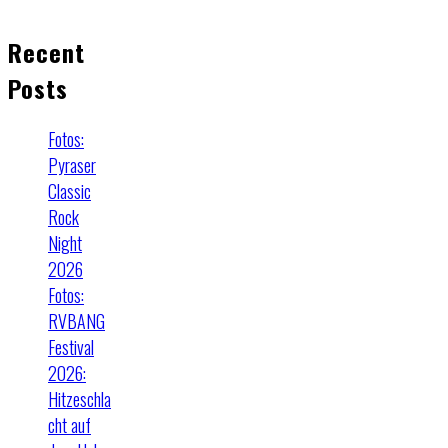
Recent
Posts
Fotos:
Pyraser
Classic
Rock
Night
2026
Fotos:
RVBANG
Festival
2026:
Hitzeschla
cht auf