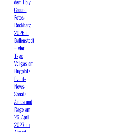
dem Holy
Ground
Fotos:
Rockharz
2026 in
Ballenstedt
– vier
Tage
Vollgas am
Flugplatz
Event-
News:
Sonata
Artica und
Rage am
26. April
2027 im