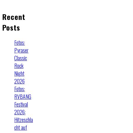
Recent
Posts
Fotos:
Pyraser
Classic
Rock
Night
2026
Fotos:
RVBANG
Festival
2026:
Hitzeschla
cht auf