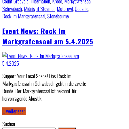
Count Groovola
,
Hibernation
,
Krood
,
Markgrafensaal
Schwabach
,
Midnight Steamer
,
Motorowl
,
Oceanic
,
Rock Im Markgrafensaal
,
Stonebourne
Event News: Rock Im
Markgrafensaal am 5.4.2025
Support Your Local Scene! Das Rock Im
Markgrafensaal in Schwabach geht in die zweite
Runde. Der Markgrafensaal ist bekannt für
hervorragende Akustik
… weiterlesen
Suchen