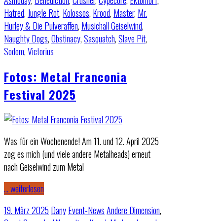
Asmoday
,
Benediction
,
Crusher
,
Cypecore
,
Ektomorf
,
Hatred
,
Jungle Rot
,
Kolossos
,
Krood
,
Master
,
Mr.
Hurley & Die Pulveraffen
,
Musichall Geiselwind
,
Naughty Dogs
,
Obstinacy
,
Sasquatch
,
Slave Pit
,
Sodom
,
Victorius
Fotos: Metal Franconia
Festival 2025
Was für ein Wochenende! Am 11. und 12. April 2025
zog es mich (und viele andere Metalheads) erneut
nach Geiselwind zum Metal
… weiterlesen
19. März 2025
Dany
Event-News
Andere Dimension
,