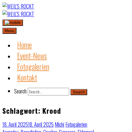
Skip
to
content
Menu
Home
Event-News
Fotogalerien
Kontakt
Search
Search
Schlagwort:
Krood
18. April 2025
18. April 2025
Michi
Fotogalerien