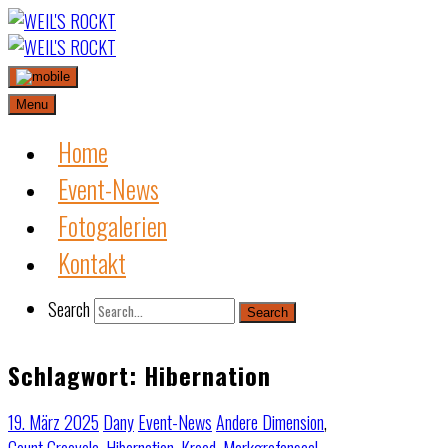
Skip
to
content
Menu
Home
Event-News
Fotogalerien
Kontakt
Search
Search
Schlagwort:
Hibernation
19. März 2025
Dany
Event-News
Andere Dimension
,