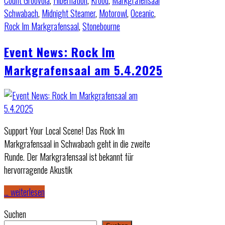
Count Groovola
,
Hibernation
,
Krood
,
Markgrafensaal
Schwabach
,
Midnight Steamer
,
Motorowl
,
Oceanic
,
Rock Im Markgrafensaal
,
Stonebourne
Event News: Rock Im
Markgrafensaal am 5.4.2025
Support Your Local Scene! Das Rock Im
Markgrafensaal in Schwabach geht in die zweite
Runde. Der Markgrafensaal ist bekannt für
hervorragende Akustik
… weiterlesen
Suchen