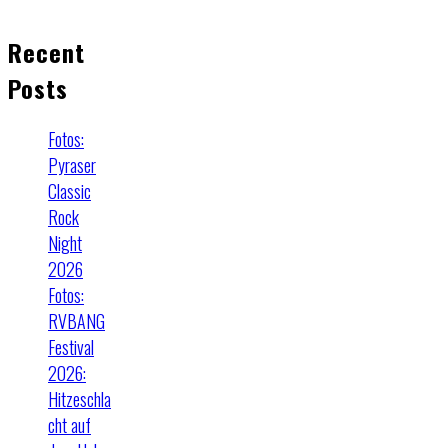
Recent
Posts
Fotos:
Pyraser
Classic
Rock
Night
2026
Fotos:
RVBANG
Festival
2026:
Hitzeschla
cht auf