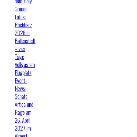
dem Holy
Ground
Fotos:
Rockharz
2026 in
Ballenstedt
– vier
Tage
Vollgas am
Flugplatz
Event-
News:
Sonata
Artica und
Rage am
26. April
2027 im
Airport