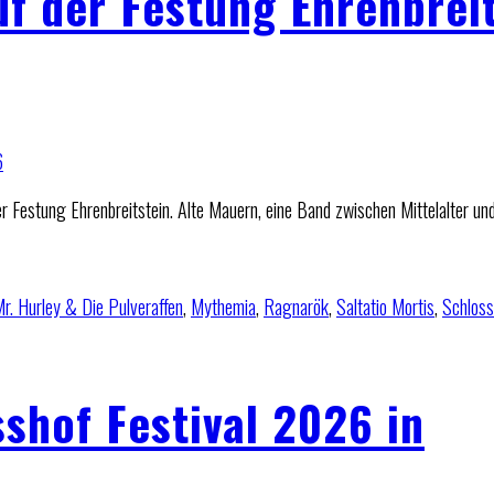
uf der Festung Ehrenbrei
 Festung Ehrenbreitstein. Alte Mauern, eine Band zwischen Mittelalter un
r. Hurley & Die Pulveraffen
,
Mythemia
,
Ragnarök
,
Saltatio Mortis
,
Schloss
shof Festival 2026 in