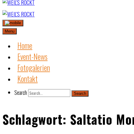
Skip
to
content
Menu
Home
Event-News
Fotogalerien
Kontakt
Search
Search
Schlagwort:
Saltatio Mo