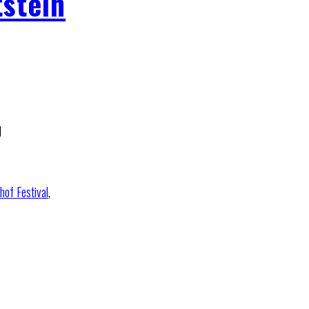
tstein
d
hof Festival
,