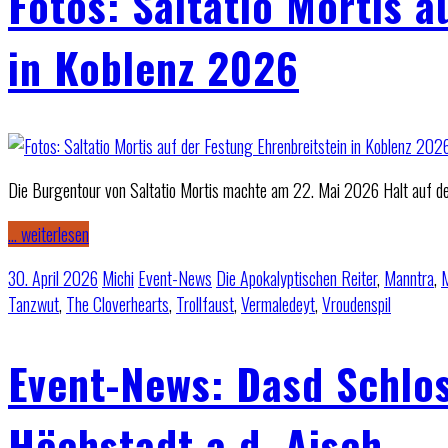
Fotos: Saltatio Mortis a
in Koblenz 2026
Die Burgentour von Saltatio Mortis machte am 22. Mai 2026 Halt auf der
… weiterlesen
30. April 2026
Michi
Event-News
Die Apokalyptischen Reiter
,
Manntra
,
M
Tanzwut
,
The Cloverhearts
,
Trollfaust
,
Vermaledeyt
,
Vroudenspil
Event-News: Dasd Schlos
Höchstadt a.d. Aisch