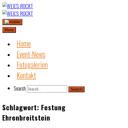
Skip
to
content
Menu
Home
Event-News
Fotogalerien
Kontakt
Search
Search
Schlagwort:
Festung
Ehrenbreitstein