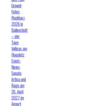
Ground
Fotos:
Rockharz
2026 in
Ballenstedt
– vier
Tage
Vollgas am
Flugplatz
Event-
News:
Sonata
Artica und
Rage am
26. April
2027 im
Airport