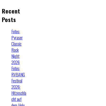
Recent
Posts
Fotos:
Pyraser
Classic
Rock
Night
2026
Fotos:
RVBANG
Festival
2026:
Hitzeschla
cht auf
dem Holy