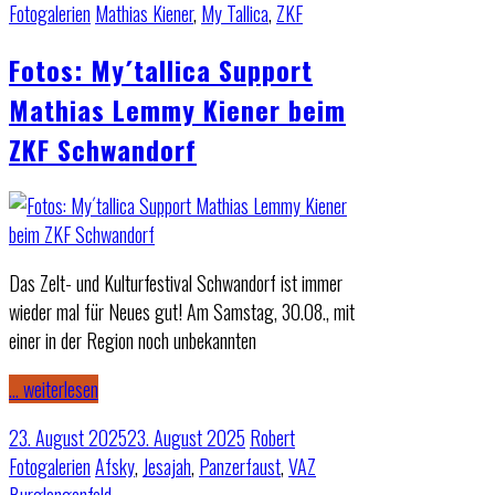
Fotogalerien
Mathias Kiener
,
My Tallica
,
ZKF
Fotos: My´tallica Support
Mathias Lemmy Kiener beim
ZKF Schwandorf
Das Zelt- und Kulturfestival Schwandorf ist immer
wieder mal für Neues gut! Am Samstag, 30.08., mit
einer in der Region noch unbekannten
… weiterlesen
23. August 2025
23. August 2025
Robert
Fotogalerien
Afsky
,
Jesajah
,
Panzerfaust
,
VAZ
Burglengenfeld