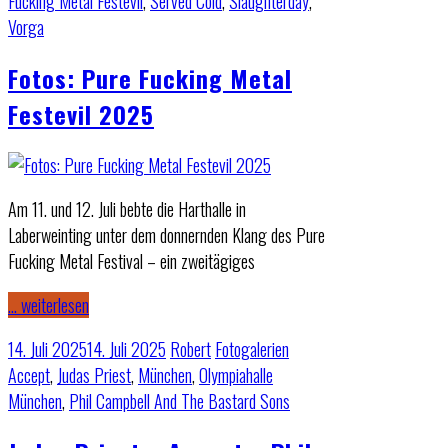
Fucking Metal Festevil
,
Served Cold
,
Slaughterday
,
Vorga
Fotos: Pure Fucking Metal
Festevil 2025
Am 11. und 12. Juli bebte die Harthalle in
Laberweinting unter dem donnernden Klang des Pure
Fucking Metal Festival – ein zweitägiges
… weiterlesen
14. Juli 2025
14. Juli 2025
Robert
Fotogalerien
Accept
,
Judas Priest
,
München
,
Olympiahalle
München
,
Phil Campbell And The Bastard Sons