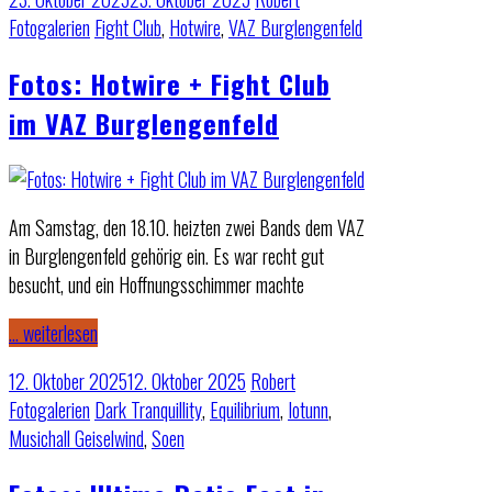
Fotogalerien
Fight Club
,
Hotwire
,
VAZ Burglengenfeld
Fotos: Hotwire + Fight Club
im VAZ Burglengenfeld
Am Samstag, den 18.10. heizten zwei Bands dem VAZ
in Burglengenfeld gehörig ein. Es war recht gut
besucht, und ein Hoffnungsschimmer machte
… weiterlesen
12. Oktober 2025
12. Oktober 2025
Robert
Fotogalerien
Dark Tranquillity
,
Equilibrium
,
Iotunn
,
Musichall Geiselwind
,
Soen