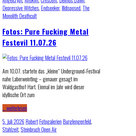
Angelcrypt
,
Antikvlt
,
Crescent
,
Deimos Dawn
,
Depressive Witches
,
Endseeker
,
Illdisposed
,
The
Monolith Deathcult
Fotos: Pure Fucking Metal
Festevil 11.07.26
Am 10.07. startete das „kleine“ Underground‑Festival
nahe Laberweinting – genauer gesagt im
Waldgasthof Hart. Einmal im Jahr wird dieser
idyllische Ort zum
… weiterlesen
5. Juli 2026
Robert
Fotogalerien
Burglengenfeld
,
Stahlzeit
,
Steinbruch Open Air