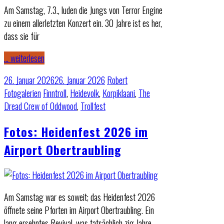
Am Samstag, 7.3., luden die Jungs von Terror Engine
zu einem allerletzten Konzert ein. 30 Jahre ist es her,
dass sie für
… weiterlesen
26. Januar 2026
26. Januar 2026
Robert
Fotogalerien
Finntroll
,
Heidevolk
,
Korpiklaani
,
The
Dread Crew of Oddwood
,
Trollfest
Fotos: Heidenfest 2026 im
Airport Obertraubling
Am Samstag war es soweit; das Heidenfest 2026
öffnete seine Pforten im Airport Obertraubling. Ein
lang ersehntes Revival, was tatsächlich zig Jahre