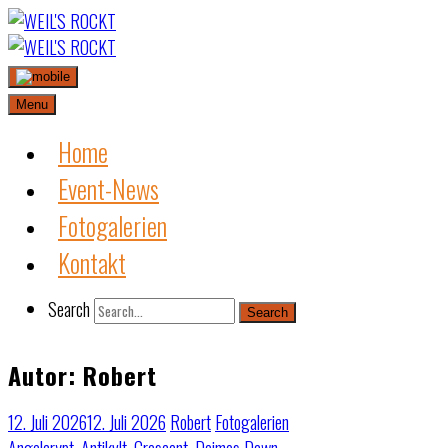
Skip
to
content
Menu
Home
Event-News
Fotogalerien
Kontakt
Search
Search
Autor:
Robert
12. Juli 2026
12. Juli 2026
Robert
Fotogalerien