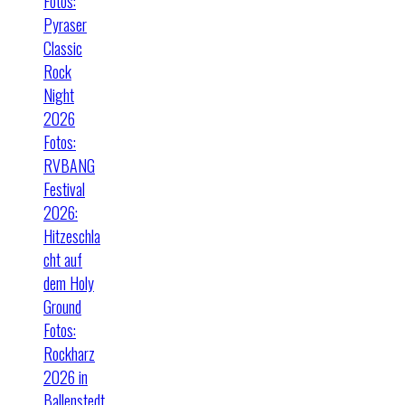
Fotos:
Pyraser
Classic
Rock
Night
2026
Fotos:
RVBANG
Festival
2026:
Hitzeschla
cht auf
dem Holy
Ground
Fotos:
Rockharz
2026 in
Ballenstedt