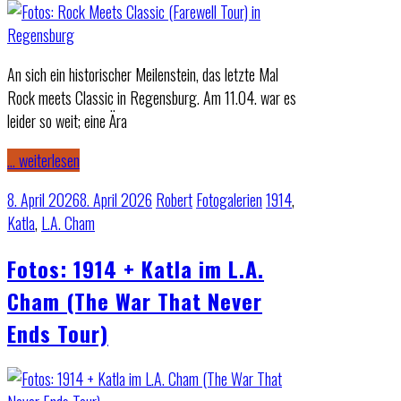
An sich ein historischer Meilenstein, das letzte Mal
Rock meets Classic in Regensburg. Am 11.04. war es
leider so weit; eine Ära
… weiterlesen
8. April 2026
8. April 2026
Robert
Fotogalerien
1914
,
Katla
,
L.A. Cham
Fotos: 1914 + Katla im L.A.
Cham (The War That Never
Ends Tour)