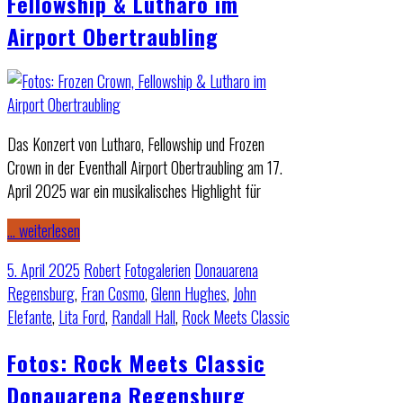
Fellowship & Lutharo im
Airport Obertraubling
Das Konzert von Lutharo, Fellowship und Frozen
Crown in der Eventhall Airport Obertraubling am 17.
April 2025 war ein musikalisches Highlight für
… weiterlesen
5. April 2025
Robert
Fotogalerien
Donauarena
Regensburg
,
Fran Cosmo
,
Glenn Hughes
,
John
Elefante
,
Lita Ford
,
Randall Hall
,
Rock Meets Classic
Fotos: Rock Meets Classic
Donauarena Regensburg