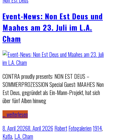
Non Est Deus
Event-News: Non Est Deus und
Maahes am 23. Juli im L.A.
Cham
CONTRA proudly presents: NON EST DEUS –
SOMMERPROZESSION Special Guest: MAAHES Non
Est Deus, gegründet als Ein-Mann-Projekt, hat sich
über fünf Alben hinweg
… weiterlesen
8. April 2026
8. April 2026
Robert
Fotogalerien
1914
,
Katla
,
L.A. Cham