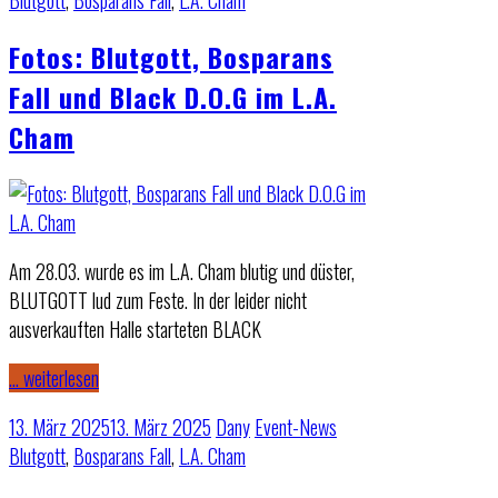
Blutgott
,
Bosparans Fall
,
L.A. Cham
Fotos: Blutgott, Bosparans
Fall und Black D.O.G im L.A.
Cham
Am 28.03. wurde es im L.A. Cham blutig und düster,
BLUTGOTT lud zum Feste. In der leider nicht
ausverkauften Halle starteten BLACK
… weiterlesen
13. März 2025
13. März 2025
Dany
Event-News
Blutgott
,
Bosparans Fall
,
L.A. Cham