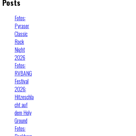
Posts
Fotos:
Pyraser
Classic
Rock
Night
2026
Fotos:
RVBANG
Festival
2026:
Hitzeschla
cht auf
dem Holy
Ground
Fotos: