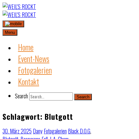
Skip
to
content
Menu
Home
Event-News
Fotogalerien
Kontakt
Search
Search
Schlagwort:
Blutgott
30. März 2025
Dany
Fotogalerien
Black D.O.G
,