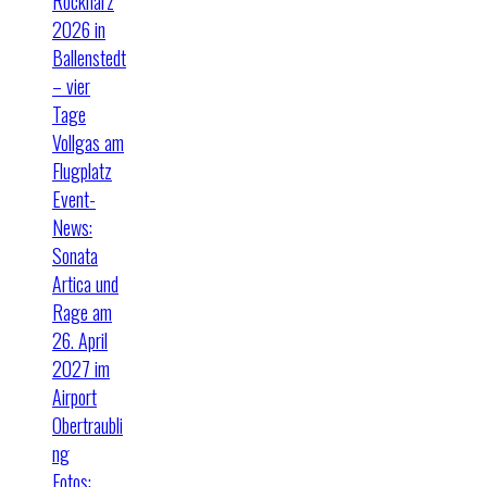
Rockharz
2026 in
Ballenstedt
– vier
Tage
Vollgas am
Flugplatz
Event-
News:
Sonata
Artica und
Rage am
26. April
2027 im
Airport
Obertraubli
ng
Fotos: