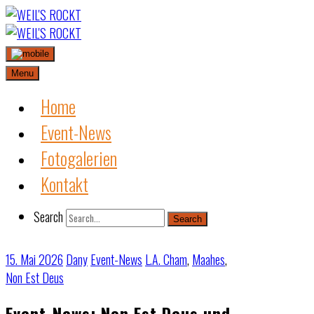
Skip
to
content
Menu
Home
Event-News
Fotogalerien
Kontakt
Search
Search
15. Mai 2026
Dany
Event-News
L.A. Cham
,
Maahes
,
Non Est Deus
Event-News: Non Est Deus und