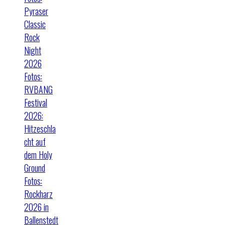
Pyraser
Classic
Rock
Night
2026
Fotos:
RVBANG
Festival
2026:
Hitzeschla
cht auf
dem Holy
Ground
Fotos:
Rockharz
2026 in
Ballenstedt