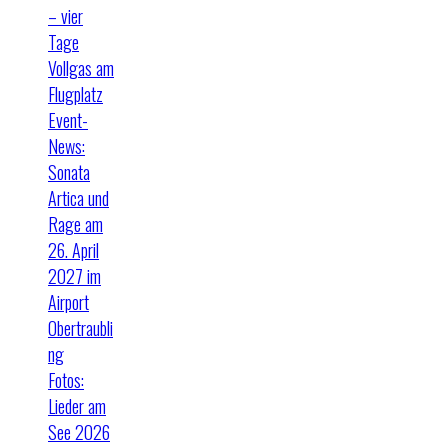
– vier
Tage
Vollgas am
Flugplatz
Event-
News:
Sonata
Artica und
Rage am
26. April
2027 im
Airport
Obertraubli
ng
Fotos:
Lieder am
See 2026