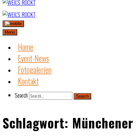
Skip
to
content
Menu
Home
Event-News
Fotogalerien
Kontakt
Search
Search
Schlagwort:
Münchener 