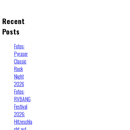
Recent
Posts
Fotos:
Pyraser
Classic
Rock
Night
2026
Fotos:
RVBANG
Festival
2026:
Hitzeschla
cht auf