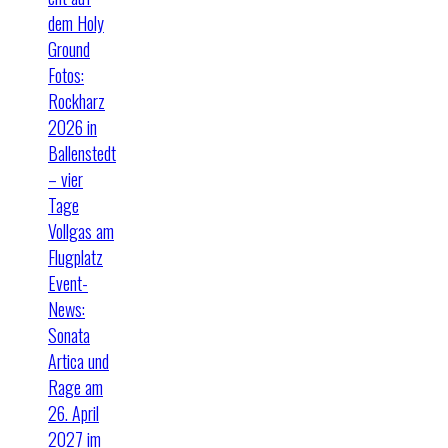
dem Holy
Ground
Fotos:
Rockharz
2026 in
Ballenstedt
– vier
Tage
Vollgas am
Flugplatz
Event-
News:
Sonata
Artica und
Rage am
26. April
2027 im