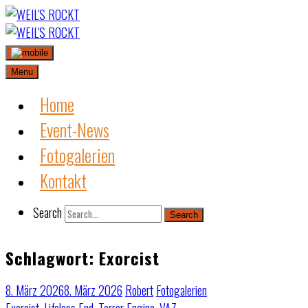
Skip
to
content
Menu
Home
Event-News
Fotogalerien
Kontakt
Search
Search
Schlagwort:
Exorcist
8. März 2026
8. März 2026
Robert
Fotogalerien