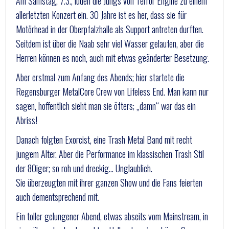
Am Samstag, 7.3., luden die Jungs von Terror Engine zu einem
allerletzten Konzert ein. 30 Jahre ist es her, dass sie für
Motörhead in der Oberpfalzhalle als Support antreten durften.
Seitdem ist über die Naab sehr viel Wasser gelaufen, aber die
Herren können es noch, auch mit etwas geänderter Besetzung.
Aber erstmal zum Anfang des Abends; hier startete die
Regensburger MetalCore Crew von Lifeless End. Man kann nur
sagen, hoffentlich sieht man sie öfters; „damn“ war das ein
Abriss!
Danach folgten Exorcist, eine Trash Metal Band mit recht
jungem Alter. Aber die Performance im klassischen Trash Stil
der 80iger; so roh und dreckig… Unglaublich.
Sie überzeugten mit ihrer ganzen Show und die Fans feierten
auch dementsprechend mit.
Ein toller gelungener Abend, etwas abseits vom Mainstream, in