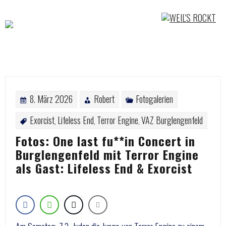
Skip
to
content
8. März 2026
Robert
Fotogalerien
Exorcist
Lifeless End
Terror Engine
VAZ Burglengenfeld
,
,
,
Fotos: One last fu**in Concert in
Burglengenfeld mit Terror Engine
als Gast: Lifeless End & Exorcist