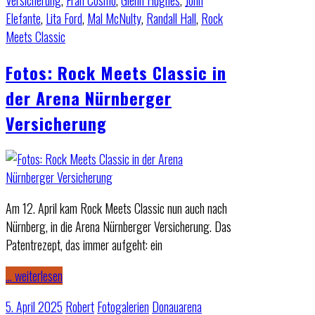
Versicherung
,
Fran Cosmo
,
Glenn Hughes
,
John
Elefante
,
Lita Ford
,
Mal McNulty
,
Randall Hall
,
Rock
Meets Classic
Fotos: Rock Meets Classic in
der Arena Nürnberger
Versicherung
Am 12. April kam Rock Meets Classic nun auch nach
Nürnberg, in die Arena Nürnberger Versicherung. Das
Patentrezept, das immer aufgeht: ein
… weiterlesen
5. April 2025
Robert
Fotogalerien
Donauarena