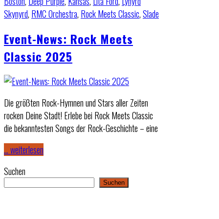
Boston
,
Deep Purple
,
Kansas
,
Lita Ford
,
Lynyrd
Skynyrd
,
RMC Orchestra
,
Rock Meets Classic
,
Slade
Event-News: Rock Meets
Classic 2025
Die größten Rock-Hymnen und Stars aller Zeiten
rocken Deine Stadt! Erlebe bei Rock Meets Classic
die bekanntesten Songs der Rock-Geschichte – eine
… weiterlesen
Suchen
Suchen