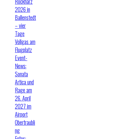
Rockharz
2026 in
Ballenstedt
– vier
Tage
Vollgas am
Flugplatz
Event-
News:
Sonata
Artica und
Rage am
26. April
2027 im
Airport
Obertraubli
ng
Fotos: