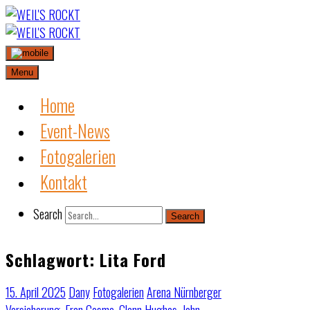
Skip
to
content
Menu
Home
Event-News
Fotogalerien
Kontakt
Search
Search
Schlagwort:
Lita Ford
15. April 2025
Dany
Fotogalerien
Arena Nürnberger