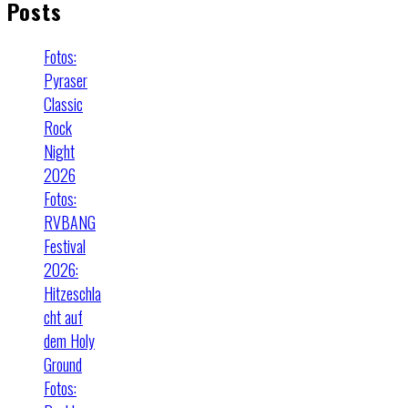
Posts
Fotos:
Pyraser
Classic
Rock
Night
2026
Fotos:
RVBANG
Festival
2026:
Hitzeschla
cht auf
dem Holy
Ground
Fotos: