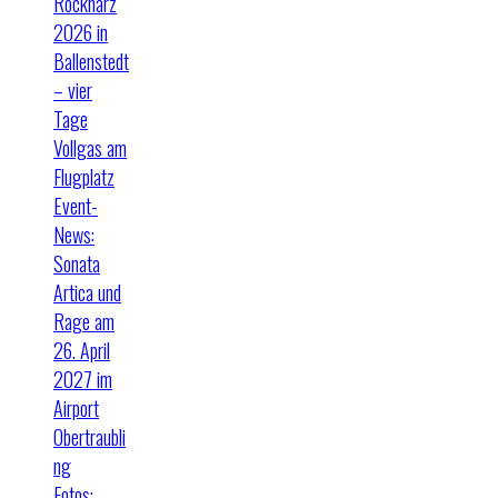
Rockharz
2026 in
Ballenstedt
– vier
Tage
Vollgas am
Flugplatz
Event-
News:
Sonata
Artica und
Rage am
26. April
2027 im
Airport
Obertraubli
ng
Fotos: