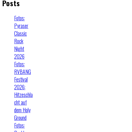
Posts
Fotos:
Pyraser
Classic
Rock
Night
2026
Fotos:
RVBANG
Festival
2026:
Hitzeschla
cht auf
dem Holy
Ground
Fotos: