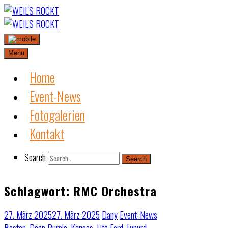
Skip
to
content
Menu
Home
Event-News
Fotogalerien
Kontakt
Search
Search
Schlagwort:
RMC Orchestra
27. März 2025
27. März 2025
Dany
Event-News