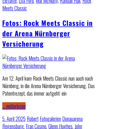
Elefante
,
Lita Ford
,
Mal McNulty
,
Randall Hall
,
Rock
Meets Classic
Fotos: Rock Meets Classic in
der Arena Nürnberger
Versicherung
Am 12. April kam Rock Meets Classic nun auch nach
Nürnberg, in die Arena Nürnberger Versicherung. Das
Patentrezept, das immer aufgeht: ein
… weiterlesen
5. April 2025
Robert
Fotogalerien
Donauarena
Regensburg
,
Fran Cosmo
,
Glenn Hughes
,
John