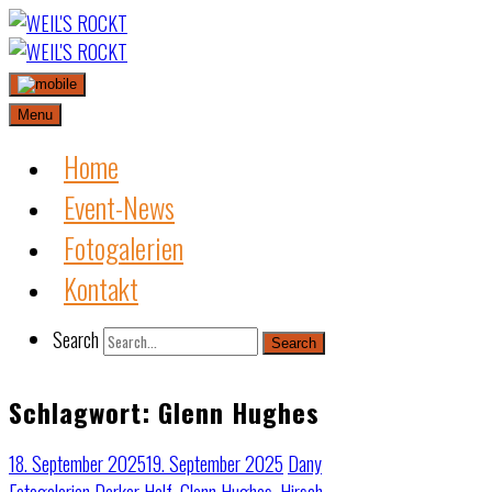
Skip
to
content
Menu
Home
Event-News
Fotogalerien
Kontakt
Search
Search
Schlagwort:
Glenn Hughes
18. September 2025
19. September 2025
Dany