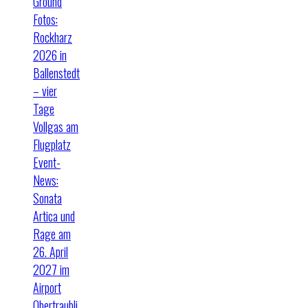
Ground
Fotos:
Rockharz
2026 in
Ballenstedt
– vier
Tage
Vollgas am
Flugplatz
Event-
News:
Sonata
Artica und
Rage am
26. April
2027 im
Airport
Obertraubli