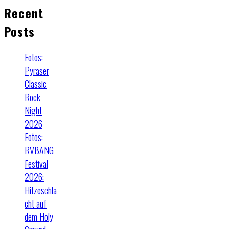
Recent
Posts
Fotos:
Pyraser
Classic
Rock
Night
2026
Fotos:
RVBANG
Festival
2026:
Hitzeschla
cht auf
dem Holy