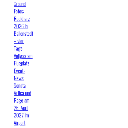
Ground
Fotos:
Rockharz
2026 in
Ballenstedt
– vier
Tage
Vollgas am
Flugplatz
Event-
News:
Sonata
Artica und
Rage am
26. April
2027 im
Airport