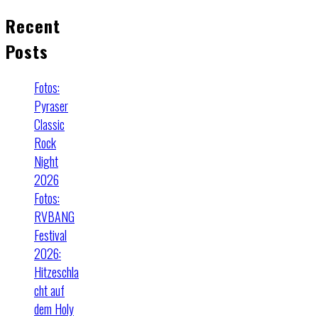
Recent
Posts
Fotos:
Pyraser
Classic
Rock
Night
2026
Fotos:
RVBANG
Festival
2026:
Hitzeschla
cht auf
dem Holy