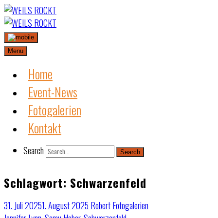
Skip
to
content
Menu
Home
Event-News
Fotogalerien
Kontakt
Search
Search
Schlagwort:
Schwarzenfeld
31. Juli 2025
1. August 2025
Robert
Fotogalerien