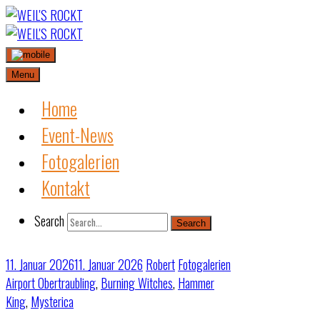
Skip
to
content
Menu
Home
Event-News
Fotogalerien
Kontakt
Search
Search
11. Januar 2026
11. Januar 2026
Robert
Fotogalerien
Airport Obertraubling
,
Burning Witches
,
Hammer
King
,
Mysterica