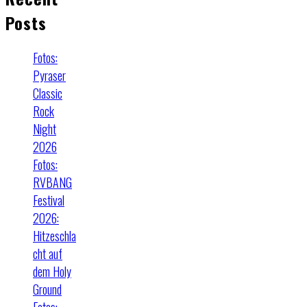
Posts
Fotos:
Pyraser
Classic
Rock
Night
2026
Fotos:
RVBANG
Festival
2026:
Hitzeschla
cht auf
dem Holy
Ground
Fotos: