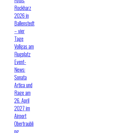
Rockharz
2026 in
Ballenstedt
– vier
Tage
Vollgas am
Flugplatz
Event-
News:
Sonata
Artica und
Rage am
26. April
2027 im
Airport
Obertraubli
ng