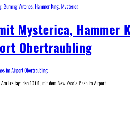
g
,
Burning Witches
,
Hammer King
,
Mysterica
 mit Mysterica, Hammer 
ort Obertraubling
 Am Freitag, den 10.01., mit dem New Year´s Bash im Airport.