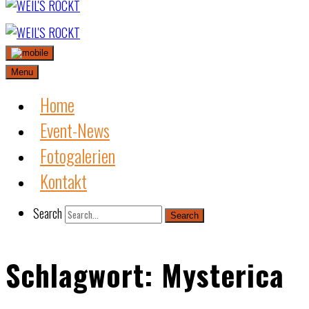
Skip
to
content
Menu
Home
Event-News
Fotogalerien
Kontakt
Search
Search
Schlagwort:
Mysterica