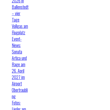
2026 in
Ballenstedt
– vier
Tage
Vollgas am
Flugplatz
Event-
News:
Sonata
Artica und
Rage am
26. April
2027 im
Airport
Obertraubli
ng
Fotos:
Lieder am