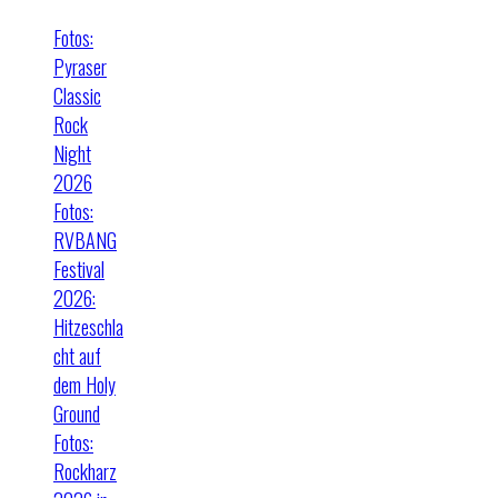
Fotos:
Pyraser
Classic
Rock
Night
2026
Fotos:
RVBANG
Festival
2026:
Hitzeschla
cht auf
dem Holy
Ground
Fotos:
Rockharz