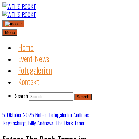
Skip
to
content
Menu
Home
Event-News
Fotogalerien
Kontakt
Search
Search
5. Oktober 2025
Robert
Fotogalerien
Audimax
Regensburg
,
Billy Andrews
,
The Dark Tenor
Fotos: The Dark Tenor im