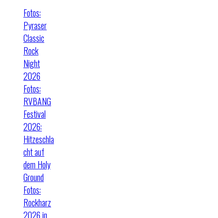
Fotos:
Pyraser
Classic
Rock
Night
2026
Fotos:
RVBANG
Festival
2026:
Hitzeschla
cht auf
dem Holy
Ground
Fotos:
Rockharz
2026 in