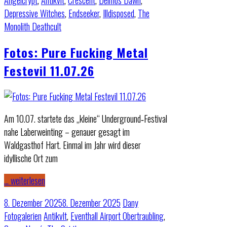
Angelcrypt
,
Antikvlt
,
Crescent
,
Deimos Dawn
,
Depressive Witches
,
Endseeker
,
Illdisposed
,
The
Monolith Deathcult
Fotos: Pure Fucking Metal
Festevil 11.07.26
Am 10.07. startete das „kleine“ Underground‑Festival
nahe Laberweinting – genauer gesagt im
Waldgasthof Hart. Einmal im Jahr wird dieser
idyllische Ort zum
… weiterlesen
8. Dezember 2025
8. Dezember 2025
Dany
Fotogalerien
Antikvlt
,
Eventhall Airport Obertraubling
,