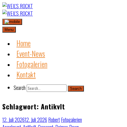
Skip
to
content
Menu
Home
Event-News
Fotogalerien
Kontakt
Search
Search
Schlagwort:
Antikvlt
12. Juli 2026
12. Juli 2026
Robert
Fotogalerien