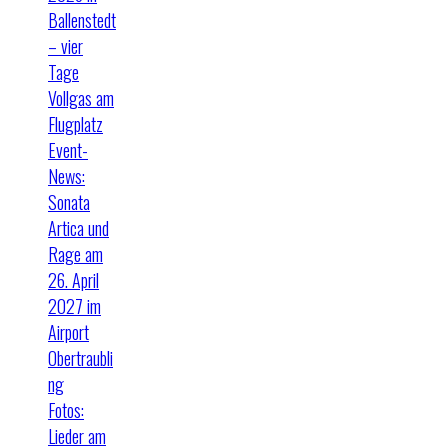
Ballenstedt
– vier
Tage
Vollgas am
Flugplatz
Event-
News:
Sonata
Artica und
Rage am
26. April
2027 im
Airport
Obertraubli
ng
Fotos:
Lieder am