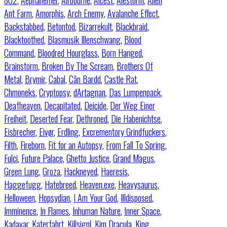
802
,
Aephanemer
,
Airbourne
,
Alcest
,
Alestorm
,
Alien
Ant Farm
,
Amorphis
,
Arch Enemy
,
Avalanche Effect
,
Backstabbed
,
Betontod
,
Bizarrekult
,
Blackbraid
,
Blacktoothed
,
Blasmusik Illenschwang
,
Blood
Command
,
Bloodred Hourglass
,
Born Hanged
,
Brainstorm
,
Broken By The Scream
,
Brothers Of
Metal
,
Brymir
,
Cabal
,
Cân Bardd
,
Castle Rat
,
Chmoneks
,
Cryptopsy
,
dArtagnan
,
Das Lumpenpack
,
Deafheaven
,
Decapitated
,
Deicide
,
Der Weg Einer
Freiheit
,
Deserted Fear
,
Dethroned
,
Die Habenichtse
,
Eisbrecher
,
Eivør
,
Erdling
,
Excrementory Grindfuckers
,
Filth
,
Fireborn
,
Fit for an Autopsy
,
From Fall To Spring
,
Fulci
,
Future Palace
,
Ghetto Justice
,
Grand Magus
,
Green Lung
,
Groza
,
Hackneyed
,
Haeresis
,
Haggefugg
,
Hatebreed
,
Heaven.exe
,
Heavysaurus
,
Helloween
,
Hopsydian
,
I Am Your God
,
Illdisposed
,
Imminence
,
In Flames
,
Inhuman Nature
,
Inner Space
,
Kadavar
,
Katerfahrt
,
Killsignl
,
Kim Dracula
,
King