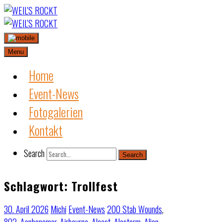
Skip
to
content
Menu
Home
Event-News
Fotogalerien
Kontakt
Search
Search
Schlagwort:
Trollfest
30. April 2026
Michi
Event-News
200 Stab Wounds
,