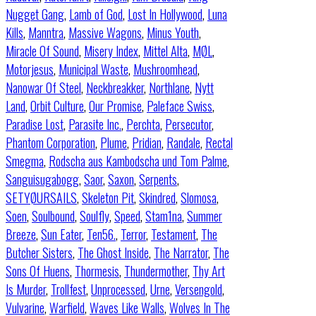
Nugget Gang
,
Lamb of God
,
Lost In Hollywood
,
Luna
Kills
,
Manntra
,
Massive Wagons
,
Minus Youth
,
Miracle Of Sound
,
Misery Index
,
Mittel Alta
,
MØL
,
Motorjesus
,
Municipal Waste
,
Mushroomhead
,
Nanowar Of Steel
,
Neckbreakker
,
Northlane
,
Nytt
Land
,
Orbit Culture
,
Our Promise
,
Paleface Swiss
,
Paradise Lost
,
Parasite Inc.
,
Perchta
,
Persecutor
,
Phantom Corporation
,
Plume
,
Pridian
,
Randale
,
Rectal
Smegma
,
Rodscha aus Kambodscha und Tom Palme
,
Sanguisugabogg
,
Saor
,
Saxon
,
Serpents
,
SETYØURSAILS
,
Skeleton Pit
,
Skindred
,
Slomosa
,
Soen
,
Soulbound
,
Soulfly
,
Speed
,
Stam1na
,
Summer
Breeze
,
Sun Eater
,
Ten56.
,
Terror
,
Testament
,
The
Butcher Sisters
,
The Ghost Inside
,
The Narrator
,
The
Sons Of Huens
,
Thormesis
,
Thundermother
,
Thy Art
Is Murder
,
Trollfest
,
Unprocessed
,
Urne
,
Versengold
,
Vulvarine
,
Warfield
,
Waves Like Walls
,
Wolves In The