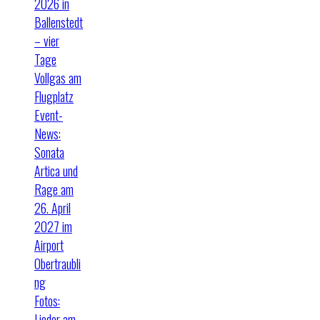
2026 in
Ballenstedt
– vier
Tage
Vollgas am
Flugplatz
Event-
News:
Sonata
Artica und
Rage am
26. April
2027 im
Airport
Obertraubli
ng
Fotos:
Lieder am