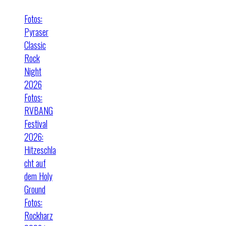
Fotos:
Pyraser
Classic
Rock
Night
2026
Fotos:
RVBANG
Festival
2026:
Hitzeschla
cht auf
dem Holy
Ground
Fotos:
Rockharz