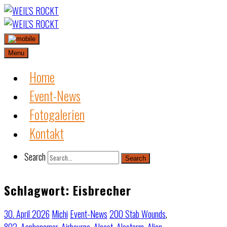
Skip
to
content
Menu
Home
Event-News
Fotogalerien
Kontakt
Search
Search
Schlagwort:
Eisbrecher
30. April 2026
Michi
Event-News
200 Stab Wounds
,