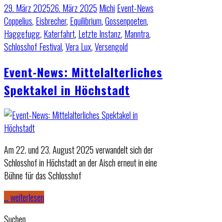
29. März 2025
26. März 2025
Michi
Event-News
Coppelius
,
Eisbrecher
,
Equilibrium
,
Gossenpoeten
,
Haggefugg
,
Katerfahrt
,
Letzte Instanz
,
Manntra
,
Schlosshof Festival
,
Vera Lux
,
Versengold
Event-News: Mittelalterliches
Spektakel in Höchstadt
Am 22. und 23. August 2025 verwandelt sich der
Schlosshof in Höchstadt an der Aisch erneut in eine
Bühne für das Schlosshof
… weiterlesen
Suchen