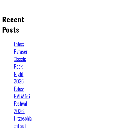
Recent
Posts
Fotos:
Pyraser
Classic
Rock
Night
2026
Fotos:
RVBANG
Festival
2026:
Hitzeschla
cht auf