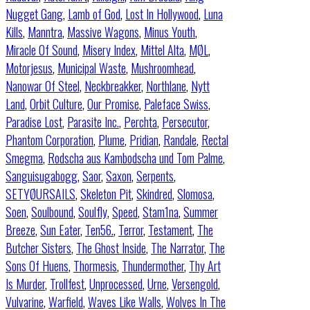
Nugget Gang
,
Lamb of God
,
Lost In Hollywood
,
Luna
Kills
,
Manntra
,
Massive Wagons
,
Minus Youth
,
Miracle Of Sound
,
Misery Index
,
Mittel Alta
,
MØL
,
Motorjesus
,
Municipal Waste
,
Mushroomhead
,
Nanowar Of Steel
,
Neckbreakker
,
Northlane
,
Nytt
Land
,
Orbit Culture
,
Our Promise
,
Paleface Swiss
,
Paradise Lost
,
Parasite Inc.
,
Perchta
,
Persecutor
,
Phantom Corporation
,
Plume
,
Pridian
,
Randale
,
Rectal
Smegma
,
Rodscha aus Kambodscha und Tom Palme
,
Sanguisugabogg
,
Saor
,
Saxon
,
Serpents
,
SETYØURSAILS
,
Skeleton Pit
,
Skindred
,
Slomosa
,
Soen
,
Soulbound
,
Soulfly
,
Speed
,
Stam1na
,
Summer
Breeze
,
Sun Eater
,
Ten56.
,
Terror
,
Testament
,
The
Butcher Sisters
,
The Ghost Inside
,
The Narrator
,
The
Sons Of Huens
,
Thormesis
,
Thundermother
,
Thy Art
Is Murder
,
Trollfest
,
Unprocessed
,
Urne
,
Versengold
,
Vulvarine
,
Warfield
,
Waves Like Walls
,
Wolves In The