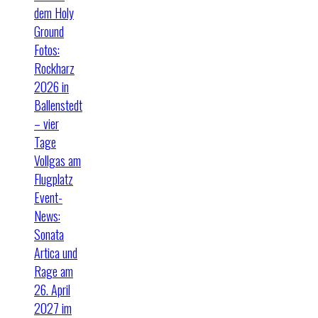
dem Holy
Ground
Fotos:
Rockharz
2026 in
Ballenstedt
– vier
Tage
Vollgas am
Flugplatz
Event-
News:
Sonata
Artica und
Rage am
26. April
2027 im