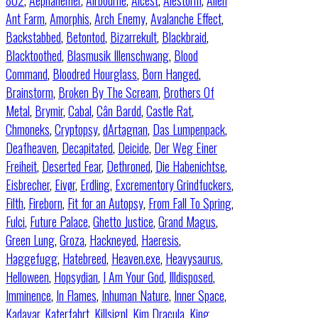
802
,
Aephanemer
,
Airbourne
,
Alcest
,
Alestorm
,
Alien
Ant Farm
,
Amorphis
,
Arch Enemy
,
Avalanche Effect
,
Backstabbed
,
Betontod
,
Bizarrekult
,
Blackbraid
,
Blacktoothed
,
Blasmusik Illenschwang
,
Blood
Command
,
Bloodred Hourglass
,
Born Hanged
,
Brainstorm
,
Broken By The Scream
,
Brothers Of
Metal
,
Brymir
,
Cabal
,
Cân Bardd
,
Castle Rat
,
Chmoneks
,
Cryptopsy
,
dArtagnan
,
Das Lumpenpack
,
Deafheaven
,
Decapitated
,
Deicide
,
Der Weg Einer
Freiheit
,
Deserted Fear
,
Dethroned
,
Die Habenichtse
,
Eisbrecher
,
Eivør
,
Erdling
,
Excrementory Grindfuckers
,
Filth
,
Fireborn
,
Fit for an Autopsy
,
From Fall To Spring
,
Fulci
,
Future Palace
,
Ghetto Justice
,
Grand Magus
,
Green Lung
,
Groza
,
Hackneyed
,
Haeresis
,
Haggefugg
,
Hatebreed
,
Heaven.exe
,
Heavysaurus
,
Helloween
,
Hopsydian
,
I Am Your God
,
Illdisposed
,
Imminence
,
In Flames
,
Inhuman Nature
,
Inner Space
,
Kadavar
,
Katerfahrt
,
Killsignl
,
Kim Dracula
,
King