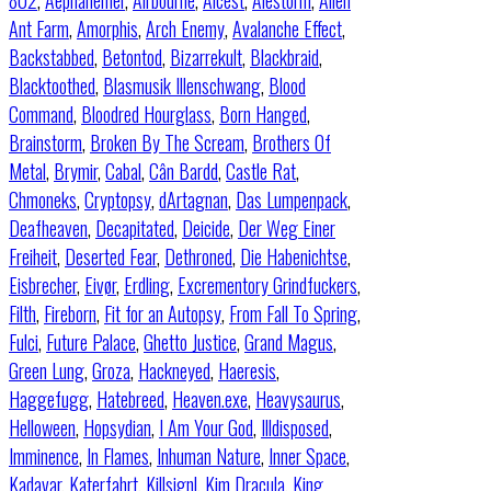
802
,
Aephanemer
,
Airbourne
,
Alcest
,
Alestorm
,
Alien
Ant Farm
,
Amorphis
,
Arch Enemy
,
Avalanche Effect
,
Backstabbed
,
Betontod
,
Bizarrekult
,
Blackbraid
,
Blacktoothed
,
Blasmusik Illenschwang
,
Blood
Command
,
Bloodred Hourglass
,
Born Hanged
,
Brainstorm
,
Broken By The Scream
,
Brothers Of
Metal
,
Brymir
,
Cabal
,
Cân Bardd
,
Castle Rat
,
Chmoneks
,
Cryptopsy
,
dArtagnan
,
Das Lumpenpack
,
Deafheaven
,
Decapitated
,
Deicide
,
Der Weg Einer
Freiheit
,
Deserted Fear
,
Dethroned
,
Die Habenichtse
,
Eisbrecher
,
Eivør
,
Erdling
,
Excrementory Grindfuckers
,
Filth
,
Fireborn
,
Fit for an Autopsy
,
From Fall To Spring
,
Fulci
,
Future Palace
,
Ghetto Justice
,
Grand Magus
,
Green Lung
,
Groza
,
Hackneyed
,
Haeresis
,
Haggefugg
,
Hatebreed
,
Heaven.exe
,
Heavysaurus
,
Helloween
,
Hopsydian
,
I Am Your God
,
Illdisposed
,
Imminence
,
In Flames
,
Inhuman Nature
,
Inner Space
,
Kadavar
,
Katerfahrt
,
Killsignl
,
Kim Dracula
,
King