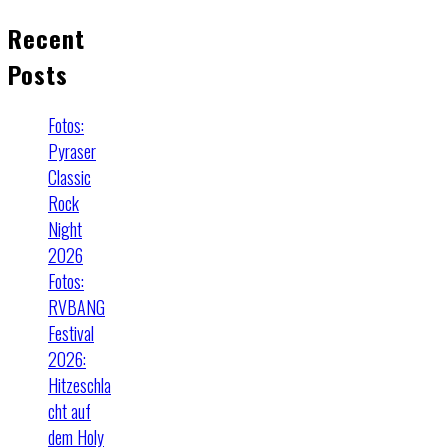
Recent
Posts
Fotos:
Pyraser
Classic
Rock
Night
2026
Fotos:
RVBANG
Festival
2026:
Hitzeschla
cht auf
dem Holy