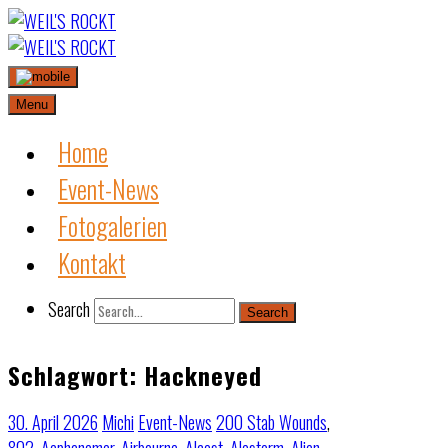
Skip
to
content
Menu
Home
Event-News
Fotogalerien
Kontakt
Search
Search
Schlagwort:
Hackneyed
30. April 2026
Michi
Event-News
200 Stab Wounds
,