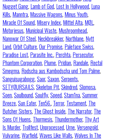
Nugget Gang
,
Lamb of God
,
Lost In Hollywood
,
Luna
Kills
,
Manntra
,
Massive Wagons
,
Minus Youth
,
Miracle Of Sound
,
Misery Index
,
Mittel Alta
,
MØL
,
Motorjesus
,
Municipal Waste
,
Mushroomhead
,
Nanowar Of Steel
,
Neckbreakker
,
Northlane
,
Nytt
Land
,
Orbit Culture
,
Our Promise
,
Paleface Swiss
,
Paradise Lost
,
Parasite Inc.
,
Perchta
,
Persecutor
,
Phantom Corporation
,
Plume
,
Pridian
,
Randale
,
Rectal
Smegma
,
Rodscha aus Kambodscha und Tom Palme
,
Sanguisugabogg
,
Saor
,
Saxon
,
Serpents
,
SETYØURSAILS
,
Skeleton Pit
,
Skindred
,
Slomosa
,
Soen
,
Soulbound
,
Soulfly
,
Speed
,
Stam1na
,
Summer
Breeze
,
Sun Eater
,
Ten56.
,
Terror
,
Testament
,
The
Butcher Sisters
,
The Ghost Inside
,
The Narrator
,
The
Sons Of Huens
,
Thormesis
,
Thundermother
,
Thy Art
Is Murder
,
Trollfest
,
Unprocessed
,
Urne
,
Versengold
,
Vulvarine
,
Warfield
,
Waves Like Walls
,
Wolves In The