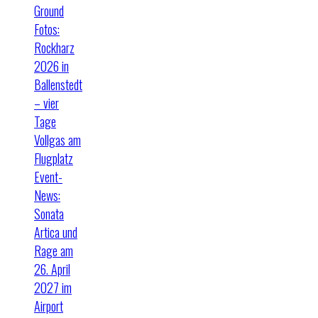
Ground
Fotos:
Rockharz
2026 in
Ballenstedt
– vier
Tage
Vollgas am
Flugplatz
Event-
News:
Sonata
Artica und
Rage am
26. April
2027 im
Airport