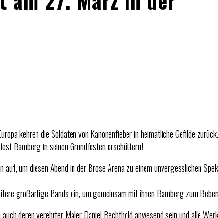
 am 27. März in der
opa kehren die Soldaten von Kanonenfieber in heimatliche Gefilde zurück.
fest Bamberg in seinen Grundfesten erschüttern!
ten auf, um diesen Abend in der Brose Arena zu einem unvergesslichen Spe
f weitere großartige Bands ein, um gemeinsam mit ihnen Bamberg zum Beben
uch deren verehrter Maler Daniel Bechthold anwesend sein und alle Werke