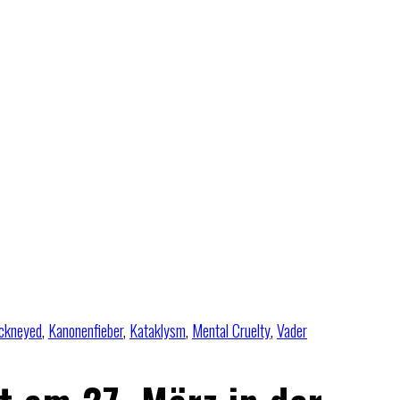
ckneyed
,
Kanonenfieber
,
Kataklysm
,
Mental Cruelty
,
Vader