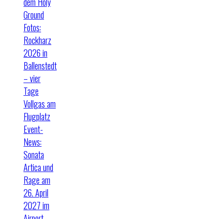
dem Holy
Ground
Fotos:
Rockharz
2026 in
Ballenstedt
– vier
Tage
Vollgas am
Flugplatz
Event-
News:
Sonata
Artica und
Rage am
26. April
2027 im
Airport