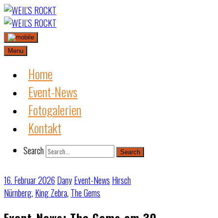
Skip
to
content
Menu
Home
Event-News
Fotogalerien
Kontakt
Search
Search
16. Februar 2026
Dany
Event-News
Hirsch
Nürnberg
,
King Zebra
,
The Gems
Event-News: The Gems am 30.