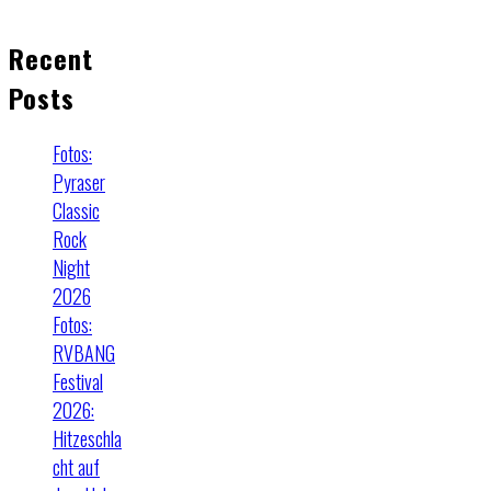
Recent
Posts
Fotos:
Pyraser
Classic
Rock
Night
2026
Fotos:
RVBANG
Festival
2026:
Hitzeschla
cht auf