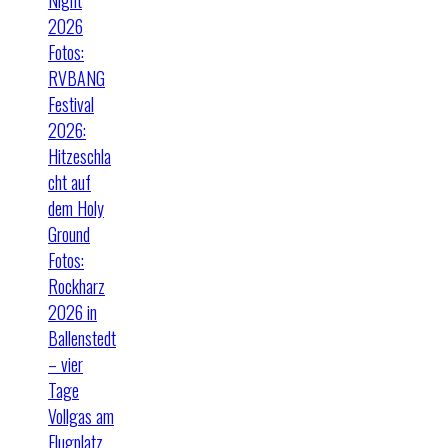
2026
Fotos:
RVBANG
Festival
2026:
Hitzeschla
cht auf
dem Holy
Ground
Fotos:
Rockharz
2026 in
Ballenstedt
– vier
Tage
Vollgas am
Flugplatz