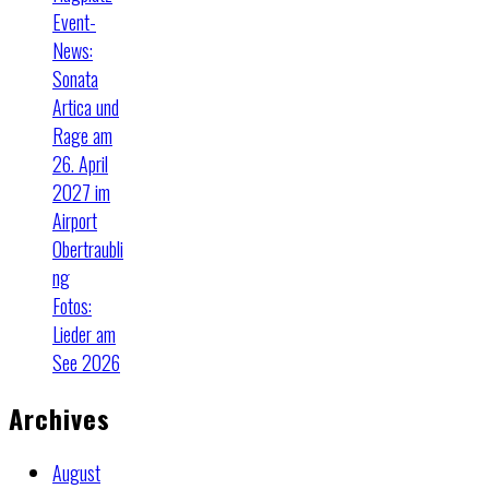
Event-
News:
Sonata
Artica und
Rage am
26. April
2027 im
Airport
Obertraubli
ng
Fotos:
Lieder am
See 2026
Archives
August