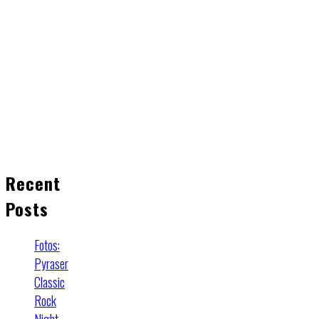
Recent
Posts
Fotos:
Pyraser
Classic
Rock
Night