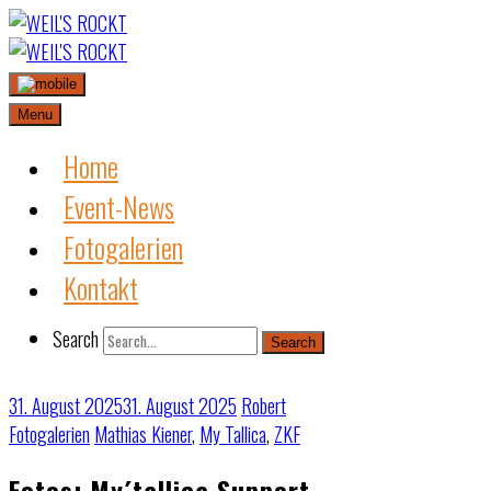
Skip
to
content
Menu
Home
Event-News
Fotogalerien
Kontakt
Search
Search
31. August 2025
31. August 2025
Robert
Fotogalerien
Mathias Kiener
,
My Tallica
,
ZKF
Fotos: My´tallica Support