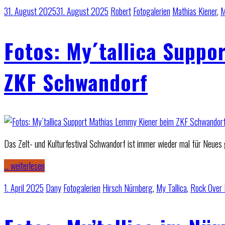
31. August 2025
31. August 2025
Robert
Fotogalerien
Mathias Kiener
,
M
Fotos: My´tallica Supp
ZKF Schwandorf
Das Zelt- und Kulturfestival Schwandorf ist immer wieder mal für Neues
… weiterlesen
1. April 2025
Dany
Fotogalerien
Hirsch Nürnberg
,
My Tallica
,
Rock Over 