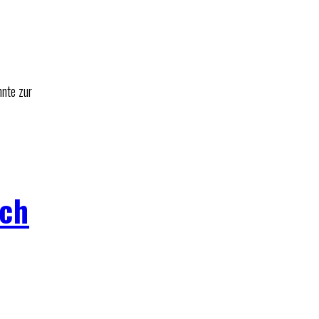
hnte zur
sch