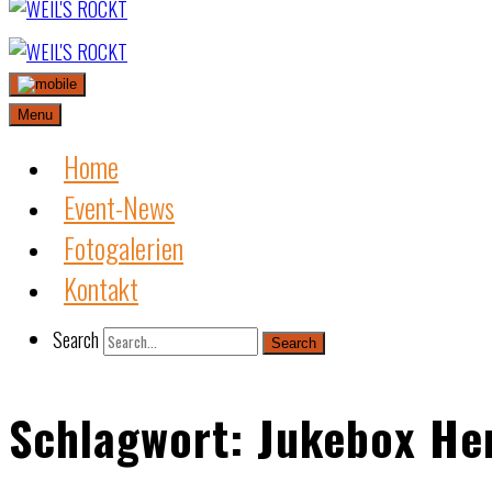
Skip
to
content
Menu
Home
Event-News
Fotogalerien
Kontakt
Search
Search
Schlagwort:
Jukebox He