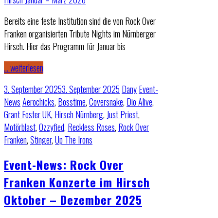
Bereits eine feste Institution sind die von Rock Over
Franken organisierten Tribute Nights im Nürnberger
Hirsch. Hier das Programm für Januar bis
… weiterlesen
3. September 2025
3. September 2025
Dany
Event-
News
Aerochicks
,
Bosstime
,
Coversnake
,
Dio Alive
,
Grant Foster UK
,
Hirsch Nürnberg
,
Just Priest
,
Motörblast
,
Ozzyfied
,
Reckless Roses
,
Rock Over
Franken
,
Stinger
,
Up The Irons
Event-News: Rock Over
Franken Konzerte im Hirsch
Oktober – Dezember 2025