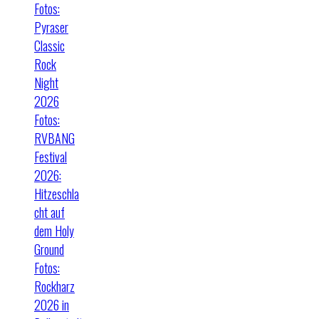
Fotos:
Pyraser
Classic
Rock
Night
2026
Fotos:
RVBANG
Festival
2026:
Hitzeschla
cht auf
dem Holy
Ground
Fotos:
Rockharz
2026 in