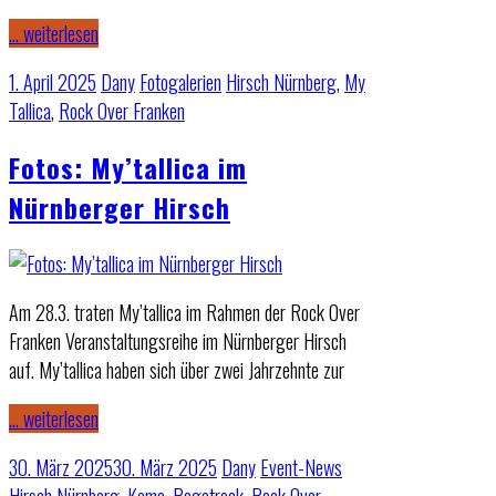
… weiterlesen
1. April 2025
Dany
Fotogalerien
Hirsch Nürnberg
,
My
Tallica
,
Rock Over Franken
Fotos: My’tallica im
Nürnberger Hirsch
Am 28.3. traten My’tallica im Rahmen der Rock Over
Franken Veranstaltungsreihe im Nürnberger Hirsch
auf. My’tallica haben sich über zwei Jahrzehnte zur
… weiterlesen
30. März 2025
30. März 2025
Dany
Event-News
Hirsch Nürnberg
,
Koma
,
Ragetrack
,
Rock Over