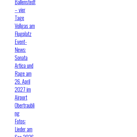
Ballenstedt
– vier
Tage
Vollgas am
Flugplatz
Event-
News:
Sonata
Artica und
Rage am
26. April
2027 im
Airport
Obertraubli
ng
Fotos:
Lieder am
See 2026