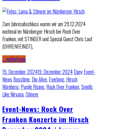
Zum Jahresabschluss waren wir am 29.12.2024
nochmal im Nürnberger Hirsch bei Rock Over
Franken, mit STINGER und Special Guest Chris Laut
(OHRENFEINDT),
… weiterlesen
19. Dezember 2024
19. Dezember 2024
Dany
Event-
News
Bosstime
,
Dio Alive
,
Everlong
,
Hirsch
Nürnberg
,
Purple Rising
,
Rock Over Franken
,
Smells
Like Nirvana
,
Stinger
Event-News: Rock Over
Franken Konzerte im Hirsch