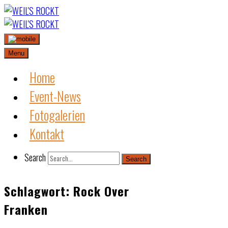
Skip
to
content
Menu
Home
Event-News
Fotogalerien
Kontakt
Search
Search
Schlagwort:
Rock Over
Franken