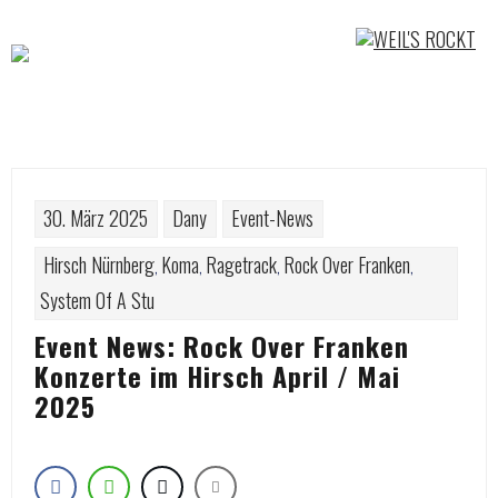
Skip
to
content
30. März 2025
Dany
Event-News
Hirsch Nürnberg
Koma
Ragetrack
Rock Over Franken
,
,
,
,
System Of A Stu
Event News: Rock Over Franken
Konzerte im Hirsch April / Mai
2025