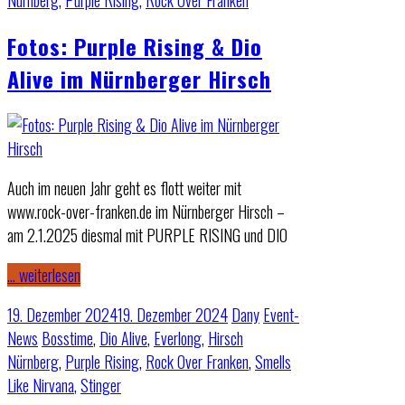
Nürnberg
,
Purple Rising
,
Rock Over Franken
Fotos: Purple Rising & Dio
Alive im Nürnberger Hirsch
Auch im neuen Jahr geht es flott weiter mit
www.rock-over-franken.de im Nürnberger Hirsch –
am 2.1.2025 diesmal mit PURPLE RISING und DIO
… weiterlesen
19. Dezember 2024
19. Dezember 2024
Dany
Event-
News
Bosstime
,
Dio Alive
,
Everlong
,
Hirsch
Nürnberg
,
Purple Rising
,
Rock Over Franken
,
Smells
Like Nirvana
,
Stinger