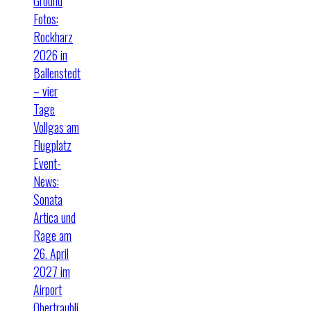
Ground
Fotos:
Rockharz
2026 in
Ballenstedt
– vier
Tage
Vollgas am
Flugplatz
Event-
News:
Sonata
Artica und
Rage am
26. April
2027 im
Airport
Obertraubli