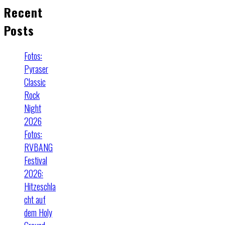
Recent
Posts
Fotos:
Pyraser
Classic
Rock
Night
2026
Fotos:
RVBANG
Festival
2026:
Hitzeschla
cht auf
dem Holy