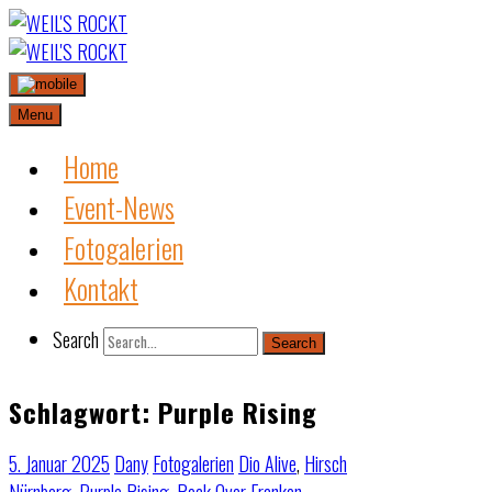
Skip
to
content
Menu
Home
Event-News
Fotogalerien
Kontakt
Search
Search
Schlagwort:
Purple Rising
5. Januar 2025
Dany
Fotogalerien
Dio Alive
,
Hirsch