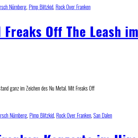
rsch Nürnberg
,
Pimp Blitzkid
,
Rock Over Franken
d Freaks Off The Leash i
stand ganz im Zeichen des Nu Metal. Mit Freaks Off
irsch Nürnberg
,
Pimp Blitzkid
,
Rock Over Franken
,
San Dalen