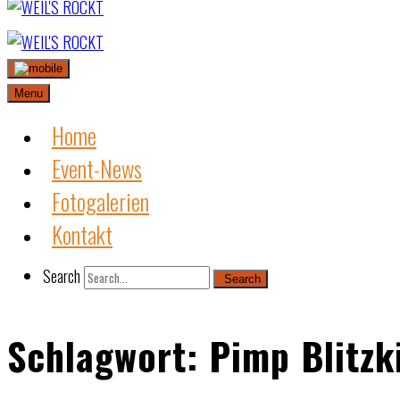
Skip
to
content
Menu
Home
Event-News
Fotogalerien
Kontakt
Search
Search
Schlagwort:
Pimp Blitzk