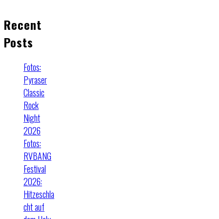
Recent
Posts
Fotos:
Pyraser
Classic
Rock
Night
2026
Fotos:
RVBANG
Festival
2026:
Hitzeschla
cht auf