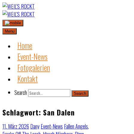
Skip
to
content
Menu
Home
Event-News
Fotogalerien
Kontakt
Search
Search
Schlagwort:
San Dalen
11. März 2026
Dany
Event-News
Fallen Angels
,