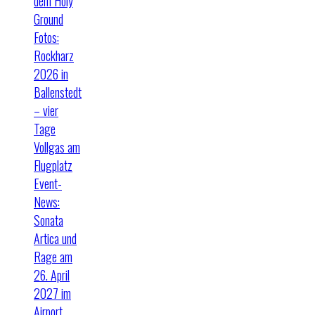
dem Holy
Ground
Fotos:
Rockharz
2026 in
Ballenstedt
– vier
Tage
Vollgas am
Flugplatz
Event-
News:
Sonata
Artica und
Rage am
26. April
2027 im
Airport