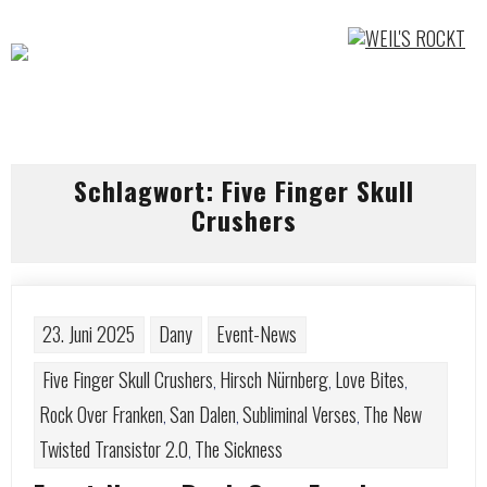
Skip
to
content
Schlagwort:
Five Finger Skull
Crushers
23. Juni 2025
Dany
Event-News
Five Finger Skull Crushers
Hirsch Nürnberg
Love Bites
,
,
,
Rock Over Franken
San Dalen
Subliminal Verses
The New
,
,
,
Twisted Transistor 2.0
The Sickness
,