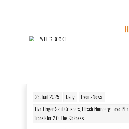
Skip
to
content
H
Sea
23. Juni 2025
Dany
Event-News
Five Finger Skull Crushers
Hirsch Nürnberg
Love Bite
,
,
Transistor 2.0
The Sickness
,