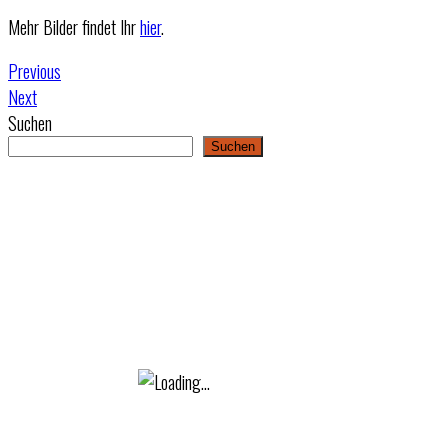
Mehr Bilder findet Ihr
hier
.
Previous
Next
Suchen
Suchen