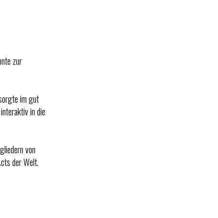
hnte zur
sorgte im gut
nteraktiv in die
gliedern von
Acts der Welt.