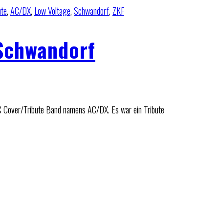
ute
,
AC/DX
,
Low Voltage
,
Schwandorf
,
ZKF
Schwandorf
C Cover/Tribute Band namens AC/DX. Es war ein Tribute