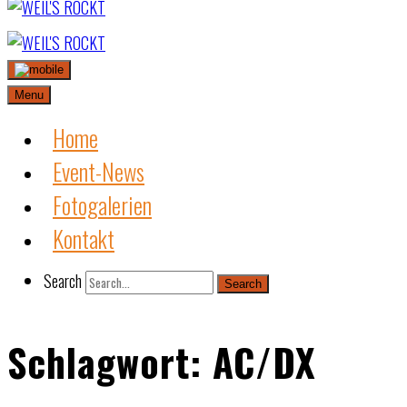
Skip
to
content
Menu
Home
Event-News
Fotogalerien
Kontakt
Search
Search
Schlagwort:
AC/DX