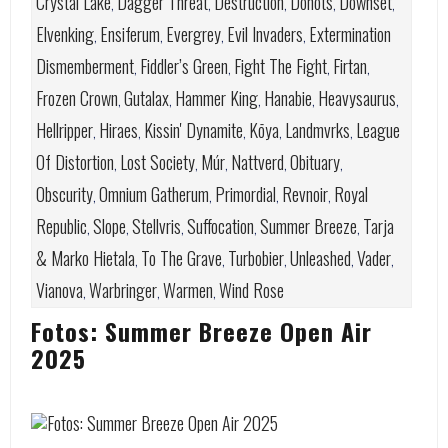
Crystal Lake
Dagger Threat
Destruction
Donots
Downset
,
,
,
,
,
Elvenking
Ensiferum
Evergrey
Evil Invaders
Extermination
,
,
,
,
Dismemberment
Fiddler’s Green
Fight The Fight
Firtan
,
,
,
,
Frozen Crown
Gutalax
Hammer King
Hanabie
Heavysaurus
,
,
,
,
,
Hellripper
Hiraes
Kissin' Dynamite
Kōya
Landmvrks
League
,
,
,
,
,
Of Distortion
Lost Society
Múr
Nattverd
Obituary
,
,
,
,
,
Obscurity
Omnium Gatherum
Primordial
Revnoir
Royal
,
,
,
,
Republic
Slope
Stellvris
Suffocation
Summer Breeze
Tarja
,
,
,
,
,
& Marko Hietala
To The Grave
Turbobier
Unleashed
Vader
,
,
,
,
,
Vianova
Warbringer
Warmen
Wind Rose
,
,
,
Fotos: Summer Breeze Open Air
2025