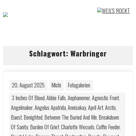
Skip
to
content
Schlagwort:
Warbringer
20. August 2025
Michi
Fotogalerien
3 Inches Of Blood
Abbie Falls
Aephanemer
Agnostic Front
,
,
,
,
Angelmaker
Angelus Apatrida
Annisokay
April Art
Arctis
,
,
,
,
,
Baest
Benighted
Between The Buried And Me
Breakdown
,
,
,
Of Sanity
Burden Of Grief
Charlotte Wessels
Coffin Feeder
,
,
,
,