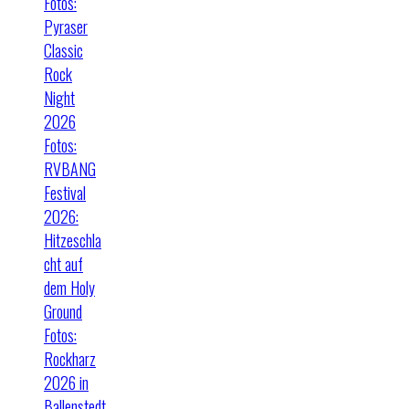
Fotos:
Pyraser
Classic
Rock
Night
2026
Fotos:
RVBANG
Festival
2026:
Hitzeschla
cht auf
dem Holy
Ground
Fotos:
Rockharz
2026 in
Ballenstedt