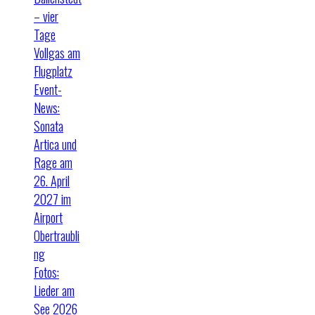
– vier
Tage
Vollgas am
Flugplatz
Event-
News:
Sonata
Artica und
Rage am
26. April
2027 im
Airport
Obertraubli
ng
Fotos:
Lieder am
See 2026