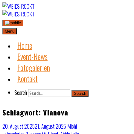
Skip
to
content
Menu
Home
Event-News
Fotogalerien
Kontakt
Search
Search
Schlagwort:
Vianova
20. August 2025
21. August 2025
Michi