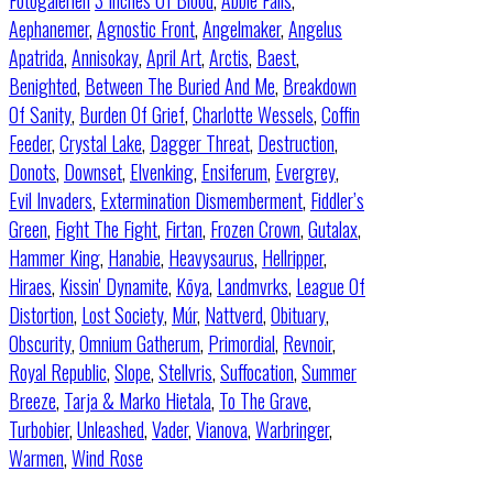
Fotogalerien
3 Inches Of Blood
,
Abbie Falls
,
Aephanemer
,
Agnostic Front
,
Angelmaker
,
Angelus
Apatrida
,
Annisokay
,
April Art
,
Arctis
,
Baest
,
Benighted
,
Between The Buried And Me
,
Breakdown
Of Sanity
,
Burden Of Grief
,
Charlotte Wessels
,
Coffin
Feeder
,
Crystal Lake
,
Dagger Threat
,
Destruction
,
Donots
,
Downset
,
Elvenking
,
Ensiferum
,
Evergrey
,
Evil Invaders
,
Extermination Dismemberment
,
Fiddler’s
Green
,
Fight The Fight
,
Firtan
,
Frozen Crown
,
Gutalax
,
Hammer King
,
Hanabie
,
Heavysaurus
,
Hellripper
,
Hiraes
,
Kissin' Dynamite
,
Kōya
,
Landmvrks
,
League Of
Distortion
,
Lost Society
,
Múr
,
Nattverd
,
Obituary
,
Obscurity
,
Omnium Gatherum
,
Primordial
,
Revnoir
,
Royal Republic
,
Slope
,
Stellvris
,
Suffocation
,
Summer
Breeze
,
Tarja & Marko Hietala
,
To The Grave
,
Turbobier
,
Unleashed
,
Vader
,
Vianova
,
Warbringer
,
Warmen
,
Wind Rose