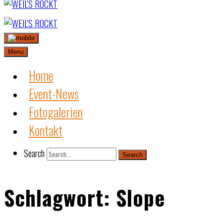
Skip
to
content
Menu
Home
Event-News
Fotogalerien
Kontakt
Search
Search
Schlagwort:
Slope