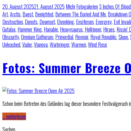
20. August 2025
21. August 2025
Michi
Fotogalerien
3 Inches Of Blood
Art
,
Arctis
,
Baest
,
Benighted
,
Between The Buried And Me
,
Breakdown O
Destruction
,
Donots
,
Downset
,
Elvenking
,
Ensiferum
,
Evergrey
,
Evil Invad
Gutalax
,
Hammer King
,
Hanabie
,
Heavysaurus
,
Hellripper
,
Hiraes
,
Kissin'
Obscurity
,
Omnium Gatherum
,
Primordial
,
Revnoir
,
Royal Republic
,
Slope
,
Unleashed
,
Vader
,
Vianova
,
Warbringer
,
Warmen
,
Wind Rose
Fotos: Summer Breeze O
Schon beim Betreten des Geländes lag dieser besondere Festivalgeruch i
… weiterlesen
Suchen