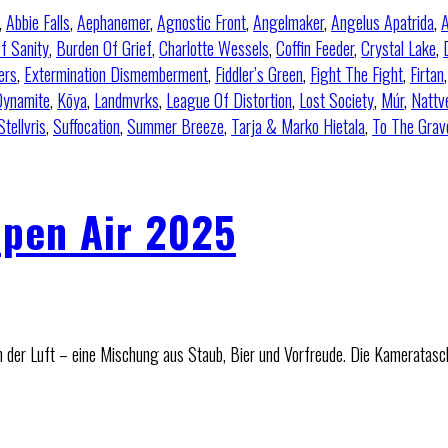
,
Abbie Falls
,
Aephanemer
,
Agnostic Front
,
Angelmaker
,
Angelus Apatrida
,
A
f Sanity
,
Burden Of Grief
,
Charlotte Wessels
,
Coffin Feeder
,
Crystal Lake
,
ers
,
Extermination Dismemberment
,
Fiddler’s Green
,
Fight The Fight
,
Firtan
 Dynamite
,
Kōya
,
Landmvrks
,
League Of Distortion
,
Lost Society
,
Múr
,
Nattv
Stellvris
,
Suffocation
,
Summer Breeze
,
Tarja & Marko Hietala
,
To The Grav
pen Air 2025
n der Luft – eine Mischung aus Staub, Bier und Vorfreude. Die Kameratasc