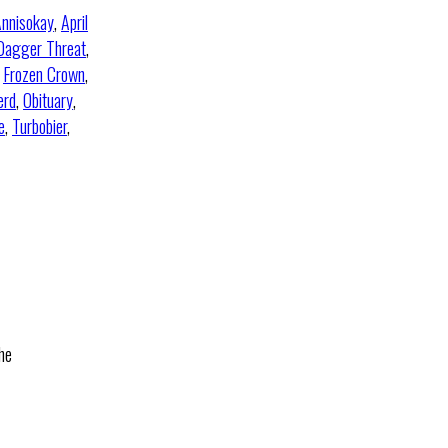
nnisokay
,
April
Dagger Threat
,
,
Frozen Crown
,
erd
,
Obituary
,
e
,
Turbobier
,
he