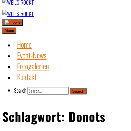
Skip
to
content
Menu
Home
Event-News
Fotogalerien
Kontakt
Search
Search
Schlagwort:
Donots