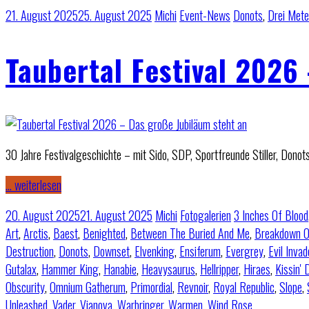
21. August 2025
25. August 2025
Michi
Event-News
Donots
,
Drei Mete
Taubertal Festival 2026
30 Jahre Festivalgeschichte – mit Sido, SDP, Sportfreunde Stiller, Dono
… weiterlesen
20. August 2025
21. August 2025
Michi
Fotogalerien
3 Inches Of Blood
Art
,
Arctis
,
Baest
,
Benighted
,
Between The Buried And Me
,
Breakdown O
Destruction
,
Donots
,
Downset
,
Elvenking
,
Ensiferum
,
Evergrey
,
Evil Invad
Gutalax
,
Hammer King
,
Hanabie
,
Heavysaurus
,
Hellripper
,
Hiraes
,
Kissin'
Obscurity
,
Omnium Gatherum
,
Primordial
,
Revnoir
,
Royal Republic
,
Slope
,
Unleashed
,
Vader
,
Vianova
,
Warbringer
,
Warmen
,
Wind Rose