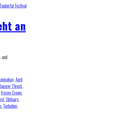
Taubertal Festival
eht an
– und
nnisokay
,
April
Dagger Threat
,
,
Frozen Crown
,
erd
,
Obituary
,
e
,
Turbobier
,