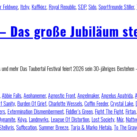
r Feldweg
,
Itchy
,
Kaffkiez
,
Royal Republic
,
SDP
,
Sido
,
Sportfreunde Stiller
,
 – Das große Jubiläum st
ts und mehr Das Taubertal Festival feiert 2026 sein 30-jähriges Bestehen 
,
Abbie Falls
,
Aephanemer
,
Agnostic Front
,
Angelmaker
,
Angelus Apatrida
,
A
f Sanity
,
Burden Of Grief
,
Charlotte Wessels
,
Coffin Feeder
,
Crystal Lake
,
ers
,
Extermination Dismemberment
,
Fiddler’s Green
,
Fight The Fight
,
Firtan
 Dynamite
,
Kōya
,
Landmvrks
,
League Of Distortion
,
Lost Society
,
Múr
,
Nattv
Stellvris
,
Suffocation
,
Summer Breeze
,
Tarja & Marko Hietala
,
To The Grav